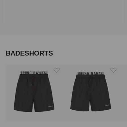
Produktgalerie überspringen
BADESHORTS