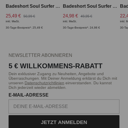
Badeshort Soul Surfer Swim lang
Badeshort Soul Surfer Swim kurz
25,49 €
24,98 €
22,
50,99 €
49,95 €
inkl. MwSt.
inkl. MwSt.
inkl. 
30-Tage-Bestpreis*: 25,49 €
30-Tage-Bestpreis*: 24,98 €
30-Ta
NEWSLETTER ABONNIEREN
5 € WILLKOMMENS-RABATT
Dein exklusiver Zugang zu Neuheiten, Angebote und
Überraschungen. Mit Deiner Anmeldung erklärst du Dich mit
unseren
Datenschutzrichtlinien
einverstanden. Du kannst
Dich jederzeit wieder abmelden.
E-MAIL-ADRESSE
JETZT ANMELDEN