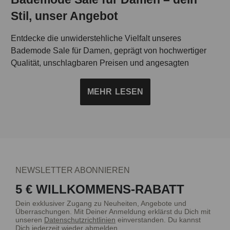
Stil, unser Angebot
Entdecke die unwiderstehliche Vielfalt unseres
Bademode Sale für Damen, geprägt von hochwertiger
Qualität, unschlagbaren Preisen und angesagten
Designs. Ob günstige Badeanzüge oder ein Bikini – bei
uns findest du reduzierte Bademode für Damen, die nicht
MEHR
LESEN
nur deinen Geldbeutel schont, sondern auch für tolle
Strandabenteuer bereit ist.
Trendige Highlights in unserem Bademode Sale für
Damen
NEWSLETTER ABONNIEREN
bruno banani steht für Modebewusstsein und
5 € WILLKOMMENS-RABATT
unschlagbare Angebote. Tauche ein in den bruno banani
Bademoden Sale für Damen. Hier gibt es in der Qualität
Dein exklusiver Zugang zu Neuheiten, Angebote und
Überraschungen. Mit Deiner Anmeldung erklärst du Dich mit
und im Design keine Kompromisse. Dich erwarten neben
unseren
Datenschutzrichtlinien
einverstanden. Du kannst
reduzierten Preisen auch trendige Highlights. Unsere
Dich jederzeit wieder abmelden.