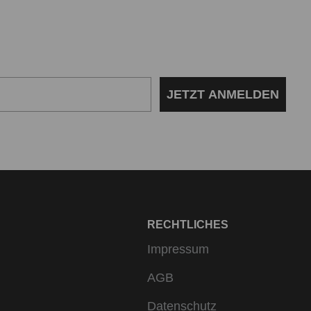
hl für beide Optionen. Finde den Style,
JETZT ANMELDEN
h zeitlose Schnitte und hochwertige
ande auf Komfort und Optik verzichten
ür trendaffine Frauen bringen wir die
e durch modische Designs und Farben
und jede Körperform. Egal, ob du dich
Bademode, sondern auch ein Lifestyle-
 entdecken.
RECHTLICHES
Impressum
AGB
Datenschutz