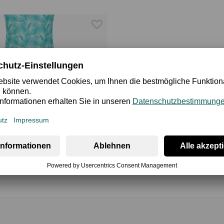
Mauritius Swim
9 €
27,50 €