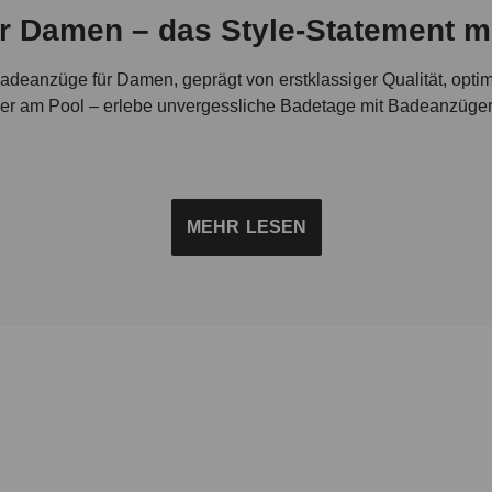
r Damen – das Style-Statement mi
Badeanzüge für Damen, geprägt von erstklassiger Qualität, opti
der am Pool – erlebe unvergessliche Badetage mit Badeanzügen,
ät und Ästhetik in Perfektion bei unseren Badeanzügen fü
MEHR
LESEN
ion an Damen Badeanzügen, die mit einer breiten Palette an Sc
h-elegant bis hin zu schick und stilvoll – Badeanzüge von bru
und hochwertige Qualität.
Designs für dein Schwimmerlebnis – Badeanzug kaufen bei b
und aktuelle Trends für zahlreiche Anlässe: Von hochwertigen 
en, die beim Sonnenbaden ein Fashion-Statement setzen. Unse
den exklusiven "Korfu" Swimsuit aus der Anna Rossow Kollekti