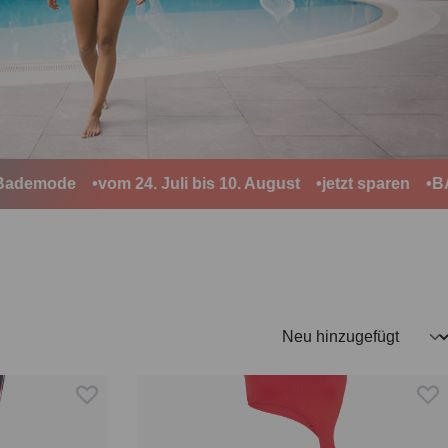
demode
vom 24. Juli bis 10. August
jetzt sparen
BADE