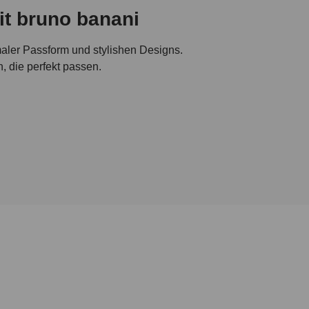
t bruno banani
maler Passform und stylishen Designs.
 die perfekt passen.
r Damen
hnitten und Designs für jede Vorliebe
no banani vereinen erstklassiges Design
runo banani
Badeanzügen mit perfekter Passform bis
re Kollektionen bieten für jeden
on, ein Must-have für stilbewusste