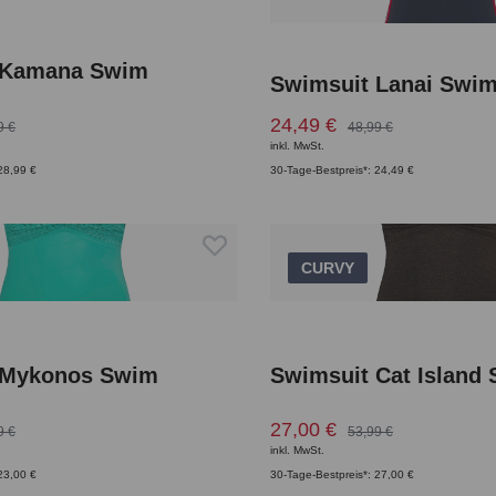
 Kamana Swim
Swimsuit Lanai Swi
24,49 €
9 €
48,99 €
inkl. MwSt.
28,99 €
30-Tage-Bestpreis*: 24,49 €
CURVY
 Mykonos Swim
Swimsuit Cat Island
27,00 €
9 €
53,99 €
inkl. MwSt.
23,00 €
30-Tage-Bestpreis*: 27,00 €