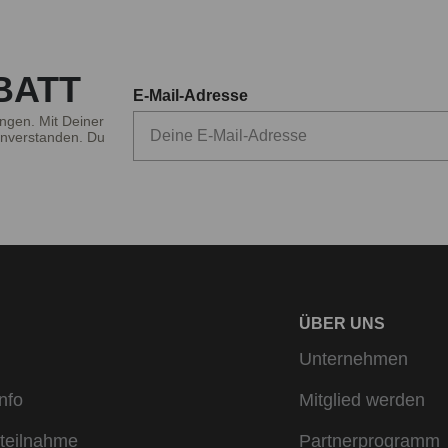
Frauen.
BATT
Badeanzug oder Bikini? Finde deinen perfekten Look
E-Mail-Adresse
 Bikini? Bei bruno banani bieten wir dir eine vielseitige Auswa
ngen. Mit Deiner
nverstanden. Du
dividualität passt. Unsere Damen Badeanzüge zeichnen sich durc
deanzug ist perfekt für Frauen, die weder im Wasser noch auf L
ede Silhouette und verleihen deinem Look das gewisse Etwas. F
ode in die Beachwear. Das Ergebnis sind trendige Bikinis, di
 Neckholder – bruno banani bietet Bikinis für jeden Geschmack 
 Bikini entscheiden – bei bruno banani erhältst du nicht nur 
 Die beste Anlaufstelle, um die Welt der Bademode für sich zu
ÜBER UNS
Unternehmen
nfo
Mitglied werden
teilnahme
Partnerprogramm