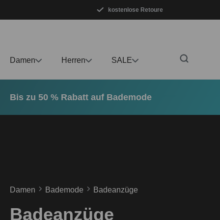
kostenlose Retoure
m Hauptinhalt springen
Zur Suche springen
Zur Hauptnavigation springen
Damen
Herren
SALE
Bis zu 50 % Rabatt auf Bademode
Damen
Bademode
Badeanzüge
Badeanzüge