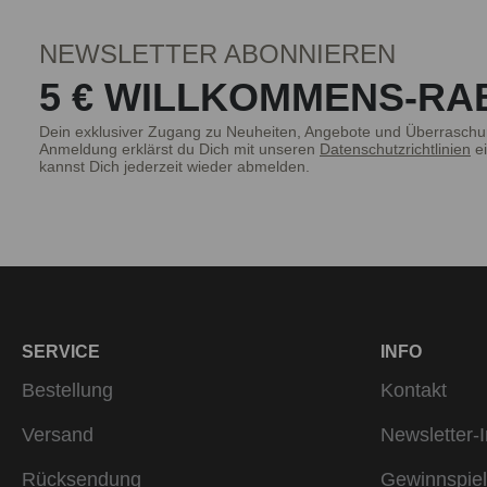
NEWSLETTER ABONNIEREN
5 € WILLKOMMENS-RA
Die Frage aller Fragen: Badeanzug oder
Dein exklusiver Zugang zu Neuheiten, Angebote und Überraschu
Anmeldung erklärst du Dich mit unseren
Datenschutzrichtlinien
ei
der am besten zu dir und deiner In
kannst Dich jederzeit wieder abmelden.
Materialien aus. Ein bruno banani Ba
wollen. Besondere Details ergänzen j
neuesten Trends aus der Welt der M
auffallen. Ob Triangle, Bandeau oder
für einen Damen Badeanzug oder einen
Statement.
SERVICE
INFO
Bestellung
Kontakt
Versand
Newsletter-I
Rücksendung
Gewinnspiel