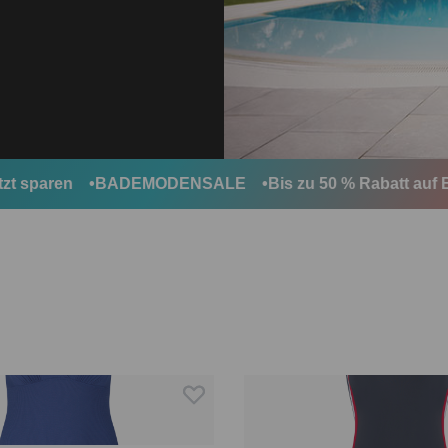
sparen
BADEMODENSALE
Bis zu 50 % Rabatt auf Ba