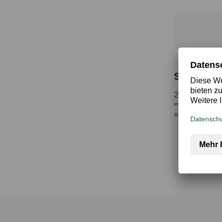
Swimsuit 
27,50 €
54,9
inkl. MwSt.
30-Tage-Bestpreis*: 