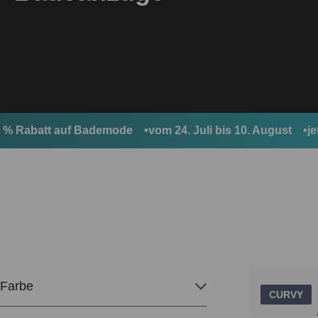
Rabatt auf Bademode
vom 24. Juli bis 10. August
jetzt 
Farbe
CURVY