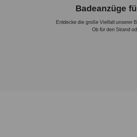
Badeanzüge fü
Entdecke die große Vielfalt unserer 
Ob für den Strand o
Qualit
Entdecke unsere umfangreiche Kollekt
und Körperform überzeugt. Von sportlic
Stilvolle 
bruno banani bietet höchste Qualität 
zum eleganten Badeanzug für Dam
Geschmack das Passende. Entdecke 