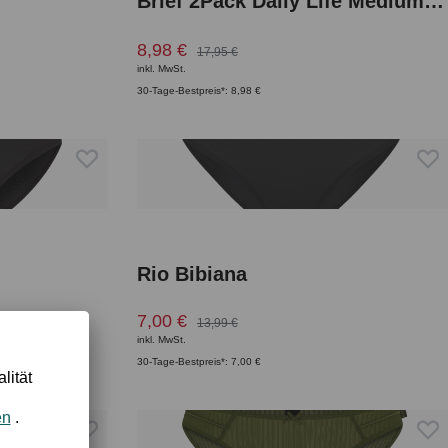
Brief 2Pack Daily Life Medium Rise
8,98 €
17,95 €
inkl. MwSt.
30-Tage-Bestpreis*: 8,98 €
Rio Bibiana
7,00 €
13,99 €
inkl. MwSt.
30-Tage-Bestpreis*: 7,00 €