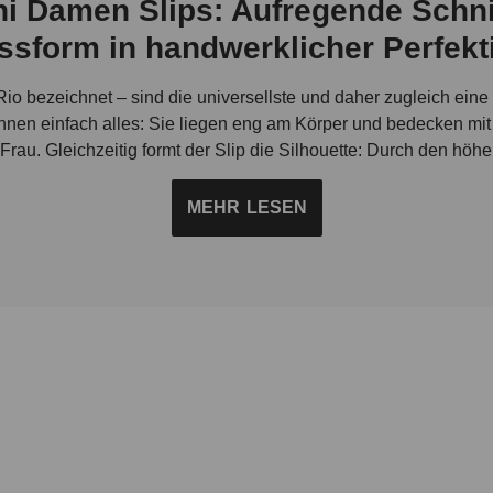
i Damen Slips: Aufregende Schni
ssform in handwerklicher Perfekt
 Rio bezeichnet – sind die universellste und daher zugleich eine
nnen einfach alles: Sie liegen eng am Körper und bedecken 
 Frau. Gleichzeitig formt der Slip die Silhouette: Durch den höh
ekomfort zu beeinträchtigen. Durch diese schmale, den Körper
l einsetzbar. Entsprechend groß ist die Auswahl an Frauen Slips
MEHR
LESEN
llst Du spätestens beim Stöbern in unserem Onlineshop fest. Hie
nitt eines Slips sagt nichts aus über die Vielfalt seiner Gesta
 elegante und nahtlose Modelle, ebenso wie Slips mit raffinierte
sous. Kurz: Alle Formen dieses Alleskönners in der Damenunte
leichliches Trageerlebnis. Die atmungsaktiven, dehnbaren High
ür perfekte Passform, Wohlbehagen und ein Maximum an Beweg
s in die Geschichte: Damen Slips entwickelten sich paralle
wäsche der Frauen zu Beginn des vergangenen Jahrhunderts aus