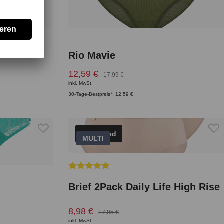
Rio Mavie
12,59 €
17,99 €
inkl. MwSt.
30-Tage-Bestpreis*: 12,59 €
Top Rated
MULTI
Durchschnittliche Bewertung von 5 von 5 S
Brief 2Pack Daily Life High Rise
8,98 €
17,95 €
inkl. MwSt.