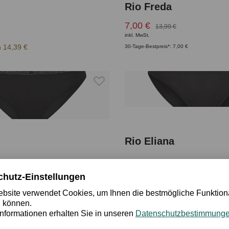
Rio Freda
7,00 €
13,99 €
inkl. MwSt.
 14,39 €
30-Tage-Bestpreis*: 7,00 €
Rio Eliana
14,99 €
inkl. MwSt.
 8,99 €
Member zahlen 13,49 €