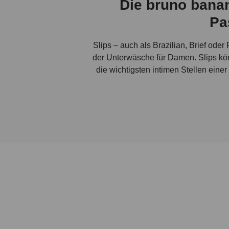
Die bruno banan
Pa
Slips – auch als Brazilian, Brief oder
der Unterwäsche für Damen. Slips kö
die wichtigsten intimen Stellen einer
längere Beine, ohne den sicheren Trag
in allen Lebenssituationen universel
oder Brazilian Slip Du bevorzugst ste
vorstellen kannst, denn der Grundsch
findest Du alles: Schlichte, äußerst
komplett aus Spitze bestehenden Des
Freue Dich jetzt schon auf ein unverg
um die Uhr f
Ein Exkur
Schwer vorstellbar, dass die Unter