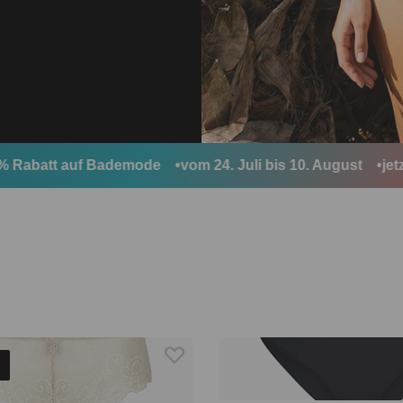
att auf Bademode
vom 24. Juli bis 10. August
jetzt spa