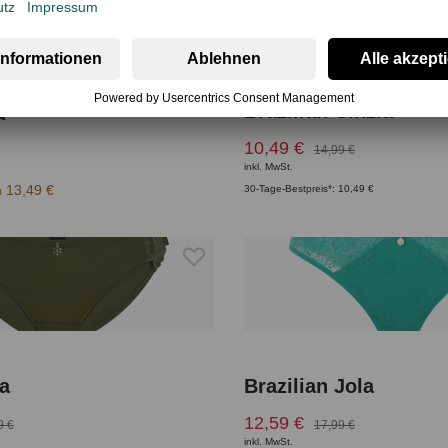
Brazilian Cinzia
a
10,49 €
14,99 €
inkl. MwSt.
 13,49 €
30-Tage-Bestpreis*: 10,49 €
a
Brazilian Jola
12,59 €
9 €
17,99 €
inkl. MwSt.