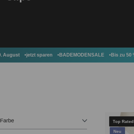
ust
jetzt sparen
BADEMODENSALE
Bis zu 50 % Rab
Farbe
Top Rated
Neu