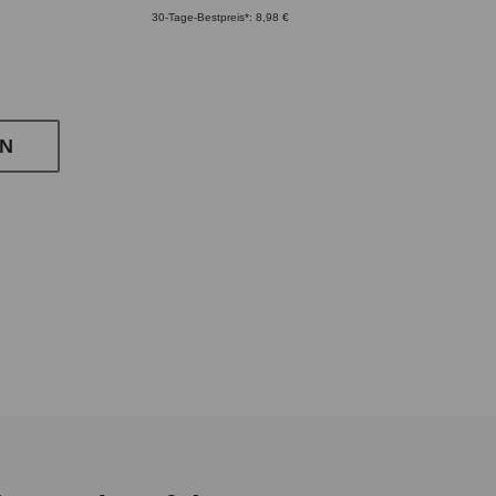
30-Tage-Bestpreis*: 8,98 €
N