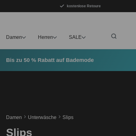
kostenlose Retoure
m Hauptinhalt springen
Zur Suche springen
Zur Hauptnavigation springen
Damen
Herren
SALE
Bis zu 50 % Rabatt auf Bademode
Damen
Unterwäsche
Slips
Slips