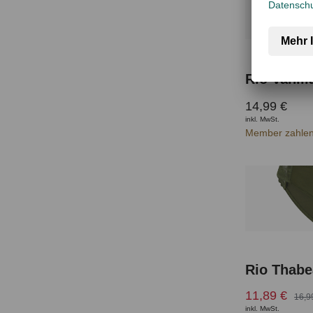
Rio Vanill
14,99 €
inkl. MwSt.
Member zahlen
Rio Thabe
11,89 €
16,9
inkl. MwSt.