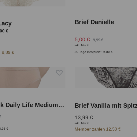
iche Bewertung von 5 von 5 Sternen
Brief Danielle
Lacy
00 €
5,00 €
9,99 €
inkl. MwSt.
 9,89 €
30-Tage-Bestpreis*: 5,00 €
Brief 2Pack Daily Life Medium Rise
Brief Vanilla mit Spit
13,99 €
€
inkl. MwSt.
Member zahlen 12,59 €
8,98 €