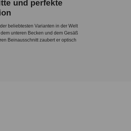
tte und perfekte
ion
 der beliebtesten Varianten in der Welt
mit dem unteren Becken und dem Gesäß
eren Beinausschnitt zaubert er optisch
 umschließende Passform ist jeder Slip
 bei bruno banani. Welchen Rio, Brief
r ist die Auswahl größer als Du es Dir
ltungsmöglichkeiten. Bei bruno banani
n Details und Spitzeneinsätzen bis zu
rwäsche findest Du bei bruno banani.
tech-Materialarchitekturen sorgen rund
ungsfreiheit.
l zur Mode
 sogenannten „Beinlingen“ – genannt