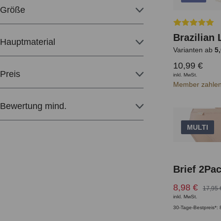
Größe
Durchschnittl
Brazilian 
Hauptmaterial
Varianten ab
5,
10,99 €
Preis
inkl. MwSt.
Member zahlen
Bewertung mind.
MULTI
8,98 €
17,95 
inkl. MwSt.
30-Tage-Bestpreis*: 