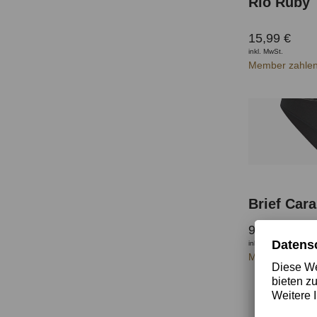
Rio Ruby
15,99 €
inkl. MwSt.
Member zahlen
Brief Cara
9,99 €
inkl. MwSt.
Member zahlen