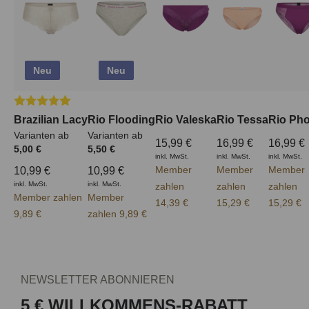
Neu
Neu
Durchschnittliche Bewertung von 5 von 5 Sternen
Brazilian Lacy
Rio Flooding
Rio Valeska
Rio Tessa
Rio Ph
Varianten ab
Varianten ab
15,99 €
16,99 €
16,99 €
5,00 €
5,50 €
inkl. MwSt.
inkl. MwSt.
inkl. MwSt.
Member
Member
Member
10,99 €
10,99 €
inkl. MwSt.
inkl. MwSt.
zahlen
zahlen
zahlen
Member zahlen
Member
14,39 €
15,29 €
15,29 €
9,89 €
zahlen 9,89 €
NEWSLETTER ABONNIEREN
5 € WILLKOMMENS-RABATT