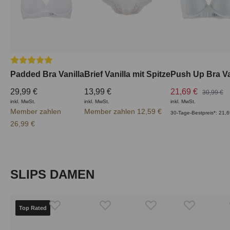
Durchschnittliche Bewertung von 5 von 5 Sternen
Padded Bra Vanilla
Brief Vanilla mit Spitze
Push Up Bra Va
29,99 €
13,99 €
21,69 €
30,99 €
inkl. MwSt.
inkl. MwSt.
inkl. MwSt.
Member zahlen
Member zahlen 12,59 €
30-Tage-Bestpreis*: 21,6
26,99 €
Produktgalerie überspringen
SLIPS DAMEN
Top Rated