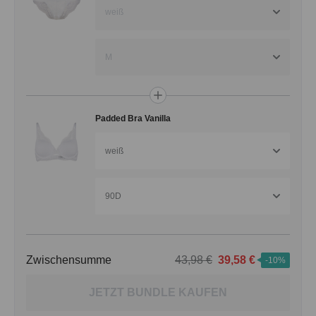
weiß
M
Padded Bra Vanilla
weiß
90D
Zwischensumme
43,98 €
39,58 €
-10%
JETZT BUNDLE KAUFEN