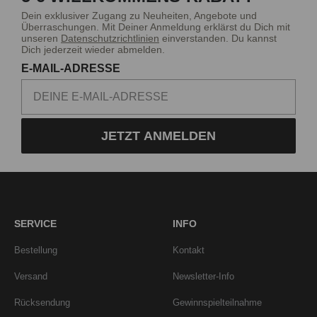
Dein exklusiver Zugang zu Neuheiten, Angebote und
Überraschungen. Mit Deiner Anmeldung erklärst du Dich mit
unseren
Datenschutzrichtlinien
einverstanden. Du kannst
Dich jederzeit wieder abmelden.
E-MAIL-ADRESSE
JETZT ANMELDEN
SERVICE
INFO
Bestellung
Kontakt
Versand
Newsletter-Info
Rücksendung
Gewinnspielteilnahme