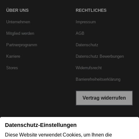
ÜBER UNS
RECHTLICHES
Unternehmen
Impressum
Mitglied werden
AGB
Partnerprogramm
Datenschutz
Karriere
Datenschutz Bewerbungen
Stores
Widerrufsrecht
Barrierefreiheitserklärung
Vertrag widerrufen