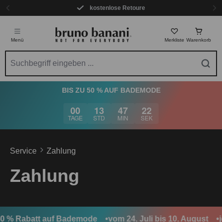
kostenlose Retoure
Zum Hauptinhalt springen
Menü
Merkliste
Warenkorb
BIS ZU 50 % AUF BADEMODE
00
13
47
22
TAGE
STD
MIN
SEK
Service
Zahlung
Zahlung
0 % Rabatt auf Bademode
vom 24. Juli bis 10. August
je