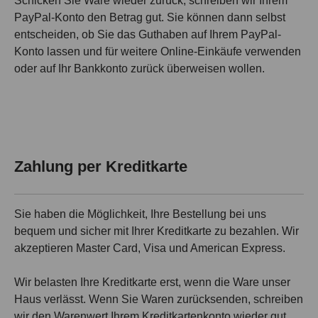
Schicken Sie Ware wieder zurück, schreiben wir Ihrem
PayPal-Konto den Betrag gut. Sie können dann selbst
entscheiden, ob Sie das Guthaben auf Ihrem PayPal-
Konto lassen und für weitere Online-Einkäufe verwenden
oder auf Ihr Bankkonto zurück überweisen wollen.
Zahlung per Kreditkarte
Sie haben die Möglichkeit, Ihre Bestellung bei uns
bequem und sicher mit Ihrer Kreditkarte zu bezahlen. Wir
akzeptieren Master Card, Visa und American Express.
Wir belasten Ihre Kreditkarte erst, wenn die Ware unser
Haus verlässt. Wenn Sie Waren zurücksenden, schreiben
wir den Warenwert Ihrem Kreditkartenkonto wieder gut.