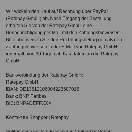
Wir wickeln den Kauf auf Rechnung über PayPal
(Ratepay GmbH) ab. Nach Eingang der Bestellung
erhalten Sie von der Ratepay GmbH eine
Benachrichtigung per Mail mit den Zahlungshinweisen.
Bitte überweisen Sie den Rechnungsbetrag gemäß den
Zahlungshinweisen in der E-Mail von Ratepay GmbH
innerhalb von 30 Tagen ab Kaufdatum an die Ratepay
GmbH.
Bankverbindung der Ratepay GmbH:
Ratepay GmbH
IBAN: DE13512106004223687015
Bank: BNP Paribas
BIC: BNPADEFFXXX
Kontakt für Shopper | Ratepay
Sollten noch weitere Fragen zur Zahlung bestehen,