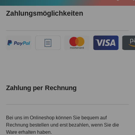
Zahlungsmöglichkeiten
Zahlung per Rechnung
Bei uns im Onlineshop können Sie bequem auf
Rechnung bestellen und erst bezahlen, wenn Sie die
Ware erhalten haben.