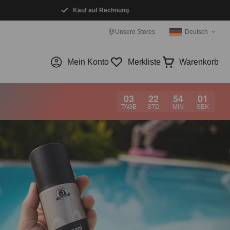
Kauf auf Rechnung
Unsere Stores
Deutsch
Mein Konto
Merkliste
Warenkorb
03
22
54
01
TAGE
STD
MIN
SEK