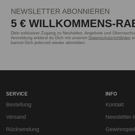
"Magnetic Man" Deo Spray, das mit se
anspru
NEWSLETTER ABONNIEREN
5 € WILLKOMMENS-RA
Dein exklusiver Zugang zu Neuheiten, Angebote und Überraschu
Anmeldung erklärst du Dich mit unseren
Datenschutzrichtlinien
ei
Die Frage nach dem perfekten Deodora
kannst Dich jederzeit wieder abmelden.
Deos zeichnen sich durch langanhalte
keine Kompromisse ein – hier versc
Bodysprays und finde deinen Signat
Gefühl gibt. Ein bruno banani Herre
SERVICE
INFO
Bestellung
Kontakt
Versand
Newsletter-I
Rücksendung
Gewinnspiel