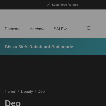
kostenlose Retoure
m Hauptinhalt springen
Zur Suche springen
Zur Hauptnavigation springen
Damen
Herren
SALE
Bis zu 50 % Rabatt auf Bademode
Herren
Beauty
Deo
Deo