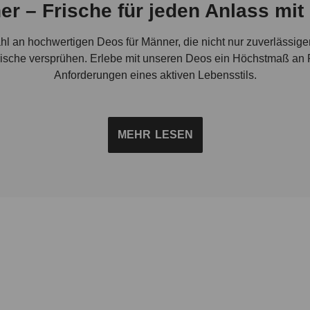
er – Frische für jeden Anlass mit
hl an hochwertigen Deos für Männer, die nicht nur zuverlässige
sche versprühen. Erlebe mit unseren Deos ein Höchstmaß an Pfl
Anforderungen eines aktiven Lebensstils.
Zuverlässiger Schutz mit einem bruno banani Herren Deo
MEHR
LESEN
ät und Ästhetik. Sie setzen neben einer erlesenen Duftkomposi
nerhaut berücksichtigen. Deshalb bieten wir Deodorants für Mä
 mit unserem erfrischenden Deo Spray deinen persönlichen Beg
bringt.
line Frische im Fokus – Deo Spray für Männer von bruno 
gen durch eine vielseitige Auswahl, die speziell auf die Bedü
langanhaltender Wirkung suchst oder ein Männer Deo ohne Alum
ni bietet dir beliebte Männer Deos als zuverlässige kleine All