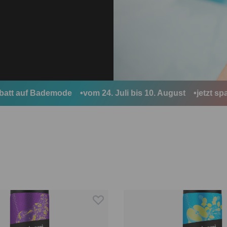
t auf Bademode
vom 24. Juli bis 10. August
jetzt sparen