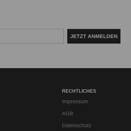
in Must-have für Männer, die Wert auf
öchten.
JETZT ANMELDEN
mit maskulinem Charme punktet. Unsere
 für Männer von bruno banani gehst du
rlebnis. Erlebe die Welt der Herren
 Tag lang ein sicheres und frisches
tial für Männer, die sich wohlfühlen
RECHTLICHES
Impressum
AGB
Datenschutz