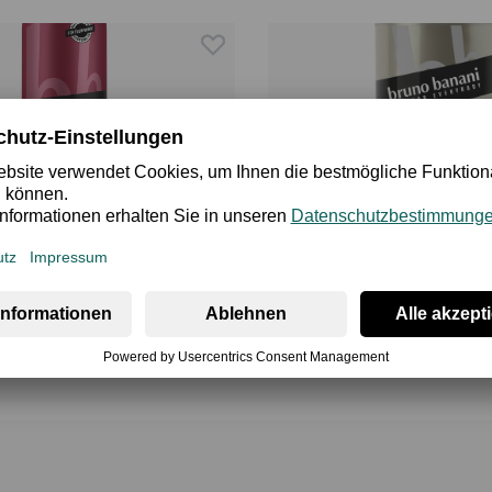
Loyal man Deo Body Spray 150 ml
Man Deostick 75 ml
9,95 €
inkl. MwSt.
 3,38 €
Member zahlen 8,96 €