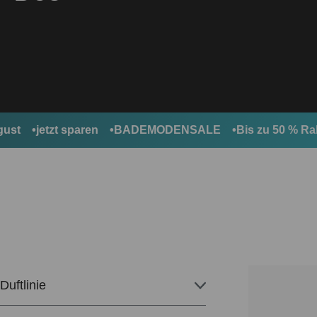
jetzt sparen
BADEMODENSALE
Bis zu 50 % Rabat
Duftlinie