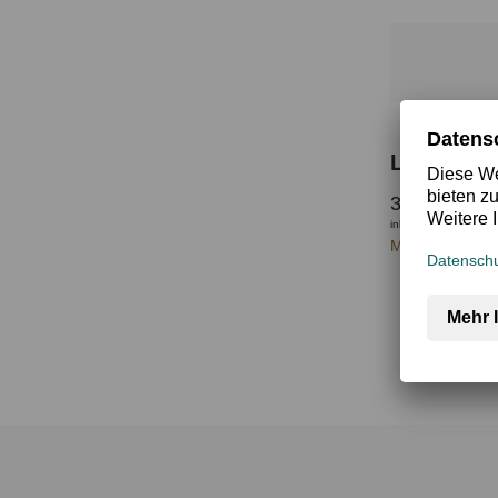
3,75 €
inkl. MwSt.
Member zahlen