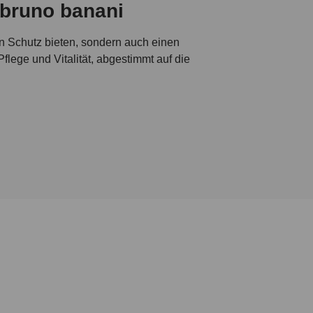
 bruno banani
n Schutz bieten, sondern auch einen
ege und Vitalität, abgestimmt auf die
tion auch auf innovative Formeln, die
nner, die den ganzen Tag lang vor
leiter, der dich nicht ins Schwitzen
banani
rfnisse moderner Männer zugeschnitten
inium bevorzugst – wir haben die
tagshelden. Entdecke unser exklusives