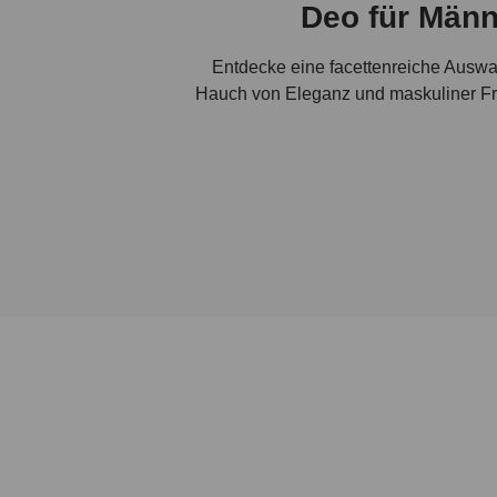
Deo für Männ
Entdecke eine facettenreiche Auswa
Hauch von Eleganz und maskuliner Fri
Unsere Männer Deos stehen für Qualit
die Bedürfnisse der modernen Män
unangenehmem Geruch schützen. Finde
Masku
Die bruno banani Herren Deos überzeu
sind. Ob du nach einem Deo mit 
passende Lösung für dich. bruno bana