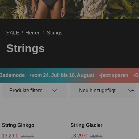
SALE
Herren
Strings
Strings
Bademode
vom 24. Juli bis 10. August
jetzt sparen
BA
Produkte filtern
String Ginkgo
String Glacier
13,29 €
13,29 €
18,99 €
18,99 €