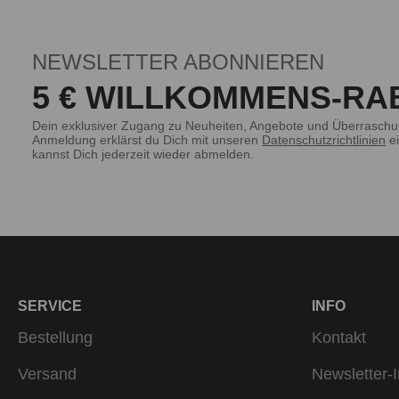
wird – also in
NEWSLETTER ABONNIEREN
5 € WILLKOMMENS-RA
Vom Busine
bruno banani bietet die ga
Dein exklusiver Zugang zu Neuheiten, Angebote und Überraschu
Anmeldung erklärst du Dich mit unseren
Datenschutzrichtlinien
ei
kannst Dich jederzeit wieder abmelden.
Die bruno banani Business Socken er
reiner Baumwolle, 17 Prozent Polyam
hautfreundliche und zugleich elasti
am Bein. Für zusätzli
mit modischem bruno banani Schriftzug
SERVICE
INFO
an und erfüllen im Innern ihre F
Bestellung
Kontakt
Versand
Newsletter-I