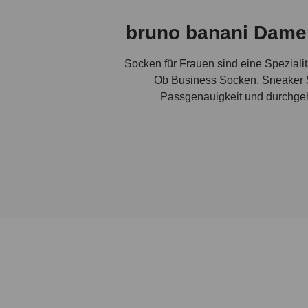
bruno banani Damen
Socken für Frauen sind eine Spezialit
Ob Business Socken, Sneaker S
Passgenauigkeit und durchgehe
Eine gute Socke, wie Du sie bei
Normalerweise kommen hier strapazier
Materialarchitektur aus hochwertiger 
Stretch-Effekt sorgen für maximale
sollte gut am Fuß sitzen – also nie 
zudem, dass bruno banani Socken nac
zudem entscheidend für das Feucht
Faser sorgen für die ideale Klimatisi
Zonen, um Langlebigkeit und Komfort 