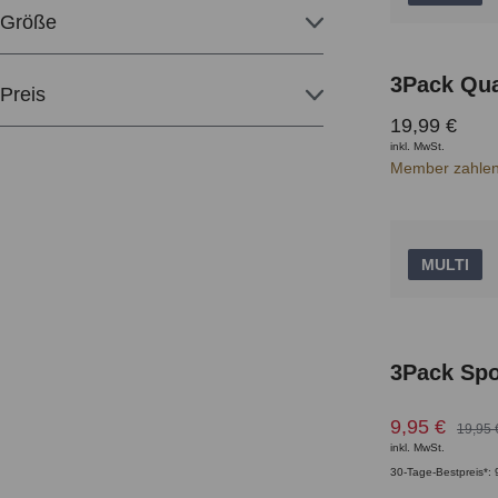
Größe
3Pack Qua
Preis
19,99 €
inkl. MwSt.
Member zahlen
MULTI
3Pack Spo
9,95 €
19,95 
inkl. MwSt.
30-Tage-Bestpreis*: 