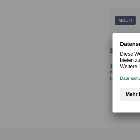
MULTI
3Pack Bu
13,95 €
19,9
inkl. MwSt.
30-Tage-Bestpreis*: 