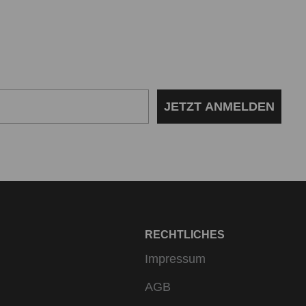
verstärkt sein.
man braucht
itäten. Hier der Überblick:
JETZT ANMELDEN
iven Materialmischung aus 80 Prozent
sansprüche. Die strapazierfähige wie
nders rutschfesten und bequemen Sitz
 die flache Zehennaht.
ie zugeschnittenen Schuhformen perfekt
RECHTLICHES
 Polyamid und Elasthan, sorgt für
Impressum
AGB