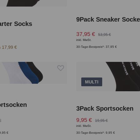
9Pack Sneaker Sock
rter Socks
37,95 €
53,95 €
inkl. MwSt.
 17,99 €
30-Tage-Bestpreis*: 37,95 €
MULTI
rtsocken
3Pack Sportsocken
9,95 €
€
19,95 €
inkl. MwSt.
9,95 €
30-Tage-Bestpreis*: 9,95 €