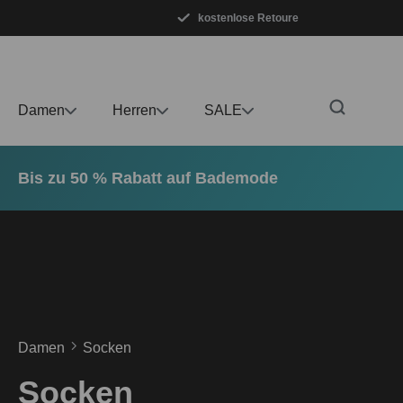
kostenlose Retoure
m Hauptinhalt springen
Zur Suche springen
Zur Hauptnavigation springen
Damen
Herren
SALE
Bis zu 50 % Rabatt auf Bademode
Damen
Socken
Socken