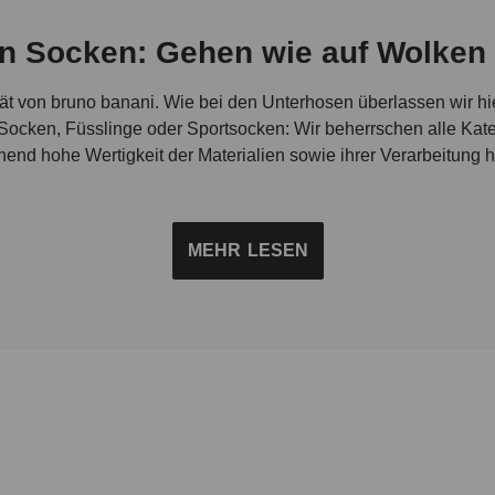
 Socken: Gehen wie auf Wolken 
ät von bruno banani. Wie bei den Unterhosen überlassen wir hier
ocken, Füsslinge oder Sportsocken: Wir beherrschen alle Kate
nd hohe Wertigkeit der Materialien sowie ihrer Verarbeitung ha
Woran erkenne ich eine gute Damensocke?
MEHR
LESEN
 bruno banani findest, zeichnet sich zum einen durch eine hoch
fähige und zugleich atmungsaktive Materialien zum Einsatz. b
Baumwolle in Verbindung mit Polyamid und Elasthan. Diese synth
 Anpassung und Bequemlichkeit. Das ermöglicht eine ideale Pa
zu locker oder zu eng und rutschen darf sie schon mal gar nicht.
h mehreren Wäschen aus der Form geraten. Die modernen Mate
igkeitsmanagement. Schweißabsorbierende Baumwolle in Verbi
erung im Fußbereich. Ein weiteres Qualitätskriterium bei den S
zu gewährleisten. Das bedeutet: Überall dort wo die Socke bei