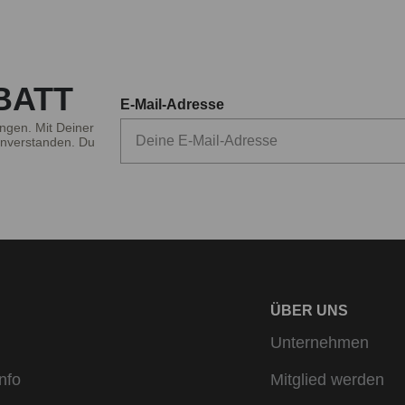
 den Bereichen von Ferse, Spitze und Sohle – sollte das Material 
BATT
ss bis zum Sport: bruno banani Socken bieten alles was 
E-Mail-Adresse
nze Bandbreite an Socken für unterschiedliche Anlässe und Aktiv
ngen. Mit Deiner
nverstanden. Du
bruno banani Business Socken:
füllen höchste Qualitätsansprüche Mit ihrer modernen, innovat
id und 3 Prozent Elasthan erfüllen sie gleich mehrere Qualität
sche Faser ermöglicht, unterstützt vom Komfortbund, einen beso
che Bequemlichkeit sorgen die verstärkten Belastungszonen und
Die bruno banani Sneaker Socken und Füsslinge
 sind ebenfalls eine Klasse für sich. Sie passen sich den für s
ÜBER UNS
unktion. Der moderne atmungsaktive Materialmix aus Baumwolle,
Unternehmen
maximalen Tragekomfort.
nfo
Mitglied werden
Die bruno banani Sportsocken