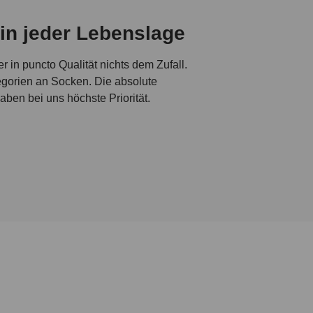
in jeder Lebenslage
 in puncto Qualität nichts dem Zufall.
gorien an Socken. Die absolute
ben bei uns höchste Priorität.
wertige Materialarchitektur aus.
runo banani setzt auf eine zeitgemäße
etischen, luftdurchlässigen Fasern mit
ssform, denn eine hochwertige Socke
 Diese ausgeklügelte Faser verhindert
rialien von bruno banani Socken sind
ndung mit atmungsaktiver Hightech-
ocken von bruno banani sind verstärkte
m Gehen oder Sport besonders belastet