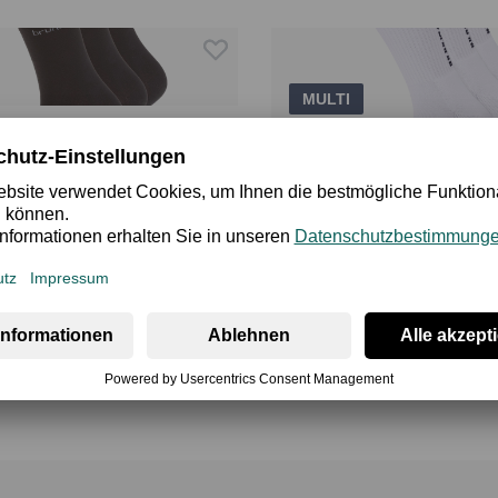
MULTI
siness Socken
3Pack Sportsocken
9,95 €
9 €
19,95 €
inkl. MwSt.
13,95 €
30-Tage-Bestpreis*: 9,95 €