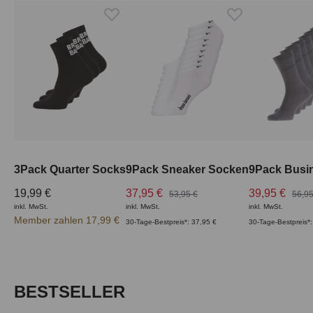
3Pack Quarter Socks
9Pack Sneaker Socken
9Pack Busi
19,99 €
37,95 €
39,95 €
53,95 €
56,95
inkl. MwSt.
inkl. MwSt.
inkl. MwSt.
Member zahlen 17,99 €
30-Tage-Bestpreis*: 37,95 €
30-Tage-Bestpreis*:
Produktgalerie überspringen
BESTSELLER