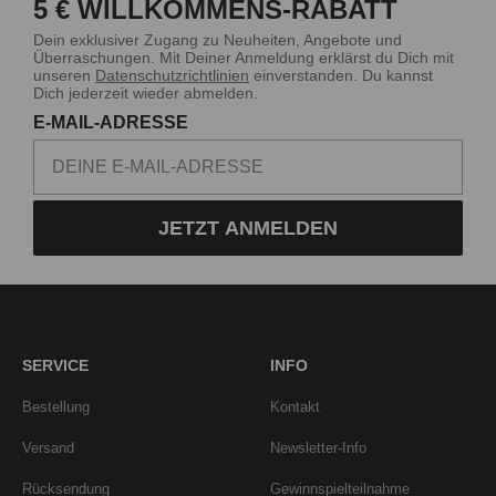
5 € WILLKOMMENS-RABATT
Dein exklusiver Zugang zu Neuheiten, Angebote und
Überraschungen. Mit Deiner Anmeldung erklärst du Dich mit
unseren
Datenschutzrichtlinien
einverstanden. Du kannst
Dich jederzeit wieder abmelden.
E-MAIL-ADRESSE
JETZT ANMELDEN
SERVICE
INFO
Bestellung
Kontakt
Versand
Newsletter-Info
Rücksendung
Gewinnspielteilnahme