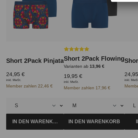
Durchschnittliche Bewertung von 
Short 2Pack Flowing
Short 2Pack Pinjata
Shor
Varianten ab
13,96 €
24,95 €
24,95
19,95 €
inkl. MwSt.
inkl. MwS
inkl. MwSt.
Member zahlen 22,46 €
Member
Member zahlen 17,96 €
IN DEN WARENKORB
IN DEN WARENKORB