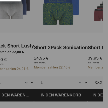
ck Short Lusty
Short 2Pack Sonication
Short 6
anten ab
22,80 €
24,95 €
39,95 €
90 €
inkl. MwSt.
inkl. MwSt.
wSt.
Member zahlen 22,46 €
Member zahl
er zahlen 24,21 €
IN DEN WARENKORB
IN DEN
N DEN WARENKORB