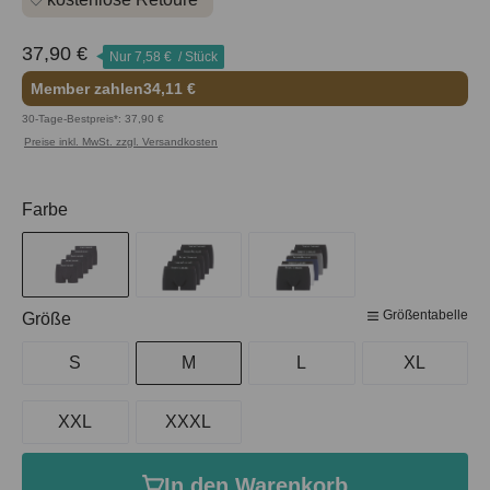
37,90 €
Nur
7,58 €
/ Stück
Member zahlen
34,11 €
30-Tage-Bestpreis*: 37,90 €
Preise inkl. MwSt. zzgl. Versandkosten
auswählen
Farbe
Größentabelle
auswählen
Größe
S
M
L
XL
XXL
XXXL
In den Warenkorb