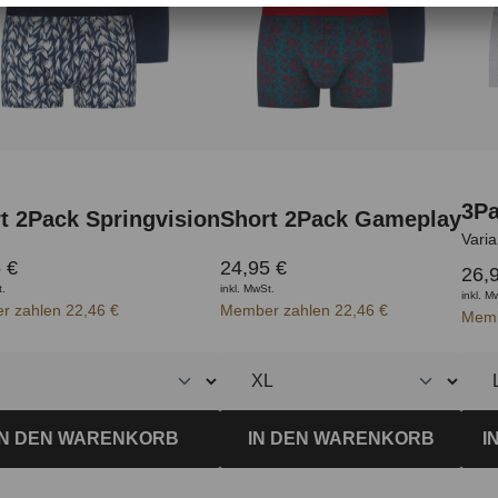
5 von 5 Sternen
3Pa
t 2Pack Springvision
Short 2Pack Gameplay
Vari
 €
24,95 €
26,
t.
inkl. MwSt.
inkl. M
 zahlen 22,46 €
Member zahlen 22,46 €
Memb
IN DEN WARENKORB
IN DEN WARENKORB
I