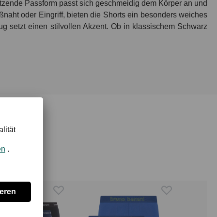
 sitzende Passform passt sich geschmeidig dem Körper an und
aht oder Eingriff, bieten die Shorts ein besonders weiches
g setzt einen stilvollen Akzent. Ob in klassischem Schwarz