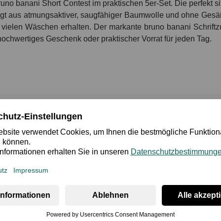
runo banani Short
Contest
im praktischen 5er-Set. Die perfekt
gt aus atmungsaktiver, saugfähiger Baumwolle und ohne Gesäßn
vielen Wäschen erhalten. Der markante bruno banani Schriftzu
hochwertiges Geschenk oder praktischer Vorrat für jeden Tag.