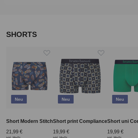
Produktgalerie überspringen
SHORTS
Neu
Neu
Neu
Short Modern Stitch
Short print Compliance
Short uni Co
21,99 €
19,99 €
19,99 €
inkl. MwSt.
inkl. MwSt.
inkl. MwSt.