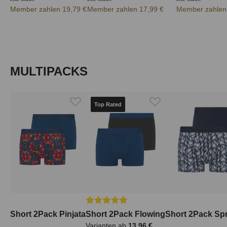
Member zahlen 19,79 €
Member zahlen 17,99 €
Member zahlen
Produktgalerie überspringen
MULTIPACKS
Top Rated
Durchschnittliche Bewertung von 5 von
Short 2Pack Pinjata
Short 2Pack Flowing
Short 2Pack Spr
Varianten ab
13,96 €