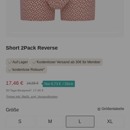
Short 2Pack Reverse
Auf Lager
Kostenloser Versand ab 30€ für Member
kostenlose Retoure*
17,46 €
24,95 €
Nur
8,73 €
/ Stück
30-Tage-Bestpreis*: 17,46 €
Preise inkl. MwSt. zzgl. Versandkosten
Größentabelle
auswählen
Größe
S
M
L
XL