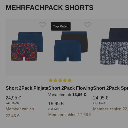
Produktgalerie überspringen
MEHRFACHPACK SHORTS
Top Rated
Durchschnittliche Bewertung von 5 von
Short 2Pack Pinjata
Short 2Pack Flowing
Short 2Pack Spr
Varianten ab
13,96 €
24,95 €
24,95 €
19,95 €
inkl. MwSt.
inkl. MwSt.
Member zahlen
Member zahlen 22
inkl. MwSt.
Member zahlen 17,96 €
22,46 €