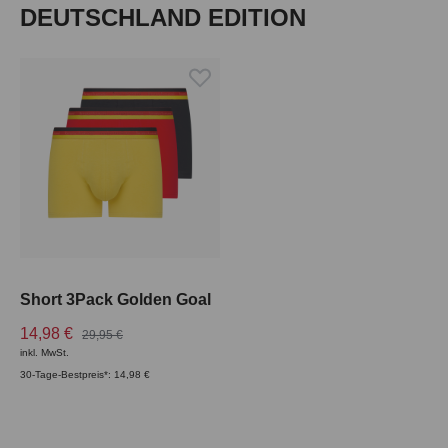
Produktgalerie überspringen
DEUTSCHLAND EDITION
Short 3Pack Golden Goal
14,98 €
29,95 €
inkl. MwSt.
30-Tage-Bestpreis*: 14,98 €