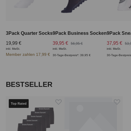
3Pack Quarter Socks
9Pack Business Socken
9Pack Sne
19,99 €
39,95 €
37,95 €
56,95 €
53,
inkl. MwSt.
inkl. MwSt.
inkl. MwSt.
Member zahlen 17,99 €
30-Tage-Bestpreis*: 39,95 €
30-Tage-Bestpreis
Produktgalerie überspringen
BESTSELLER
Top Rated