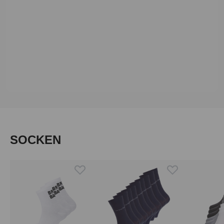
Produktgalerie überspringen
SOCKEN