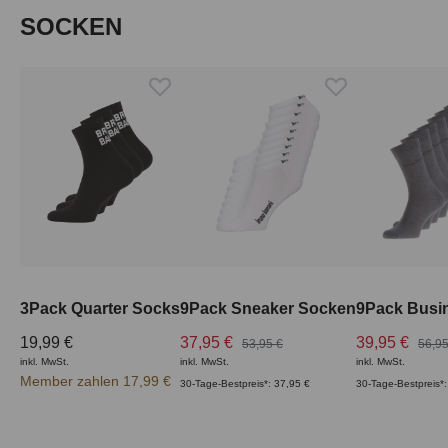
Produktgalerie überspringen
SOCKEN
3Pack Quarter Socks
9Pack Sneaker Socken
9Pack Busi
19,99 €
37,95 €
39,95 €
53,95 €
56,95
inkl. MwSt.
inkl. MwSt.
inkl. MwSt.
Member zahlen 17,99 €
30-Tage-Bestpreis*: 37,95 €
30-Tage-Bestpreis*: