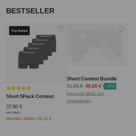
Produktgalerie überspringen
BESTSELLER
Top Rated
Short Contest Bundle
51,85 €
46,66 €
-10%
Durchschnittliche Bewertung von 5 von 5 Sternen
Preise inkl. MwSt. zzgl.
Short 5Pack Contest
Versandkosten
37,90 €
inkl. MwSt.
Member zahlen 34,11 €