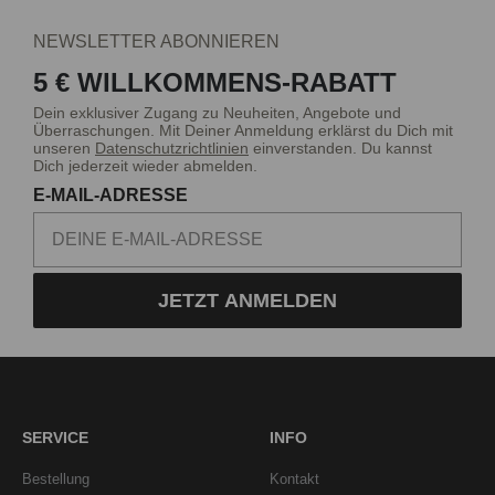
NEWSLETTER ABONNIEREN
5 € WILLKOMMENS-RABATT
Dein exklusiver Zugang zu Neuheiten, Angebote und
Überraschungen. Mit Deiner Anmeldung erklärst du Dich mit
unseren
Datenschutzrichtlinien
einverstanden. Du kannst
Dich jederzeit wieder abmelden.
E-MAIL-ADRESSE
JETZT ANMELDEN
SERVICE
INFO
Bestellung
Kontakt