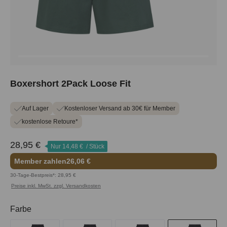
Boxershort 2Pack Loose Fit
Auf Lager
Kostenloser Versand ab 30€ für Member
kostenlose Retoure*
28,95 €
Nur
14,48 €
/ Stück
Member zahlen
26,06 €
30-Tage-Bestpreis*: 28,95 €
Preise inkl. MwSt. zzgl. Versandkosten
auswählen
Farbe