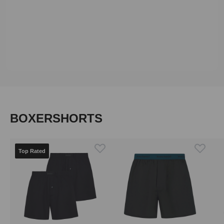
Produktgalerie überspringen
BOXERSHORTS
Top Rated