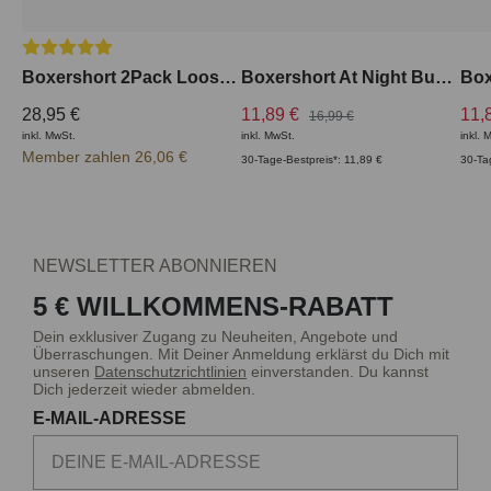
Durchschnittliche Bewertung von 5 von 5 Sternen
Boxershort 2Pack Loose Fit
Boxershort At Night Bund aussen
28,95 €
11,89 €
11,
16,99 €
inkl. MwSt.
inkl. MwSt.
inkl. 
Member zahlen 26,06 €
30-Tage-Bestpreis*: 11,89 €
30-Ta
NEWSLETTER ABONNIEREN
5 € WILLKOMMENS-RABATT
Dein exklusiver Zugang zu Neuheiten, Angebote und
Überraschungen. Mit Deiner Anmeldung erklärst du Dich mit
unseren
Datenschutzrichtlinien
einverstanden. Du kannst
Dich jederzeit wieder abmelden.
E-MAIL-ADRESSE