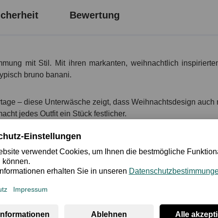
cherheit
Bewertung
immung mit Stil. Mit ihren markanten, weihnachtlich inspirier
typisch bruno banani.
ertage – diese Unterwäsche zeigt, dass Weihnachtsdesign auch 
ht jedes Outfit ein Stück festlicher.