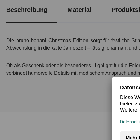
Beschreibung
Material
Produktsi
Die bruno banani Christmas Edition sorgt für festliche St
Abwechslung in die kalte Jahreszeit – lässig, charmant und 
Ob als Geschenk oder als besonderes Highlight für die Fei
verbindet humorvolle Details mit modischem Anspruch und mac