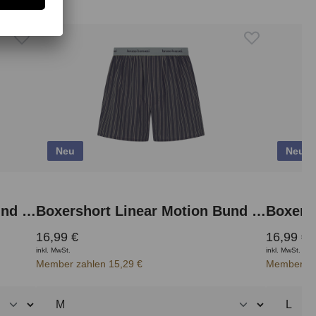
Neu
Neu
Boxershort Linear Motion Bund innen
Boxershort Linear Motion Bund aussen
Boxersh
16,99 €
16,99 €
inkl. MwSt.
inkl. MwSt.
Member zahlen 15,29 €
Member za