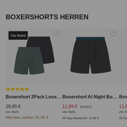
Produktgalerie überspringen
BOXERSHORTS HERREN
Top Rated
Durchschnittliche Bewertung von 5 von 5 Sternen
Boxershort 2Pack Loose Fit
Boxershort At Night Bund aussen
28,95 €
11,89 €
11,
16,99 €
inkl. MwSt.
inkl. MwSt.
inkl. 
Member zahlen 26,06 €
30-Tage-Bestpreis*: 11,89 €
30-Ta