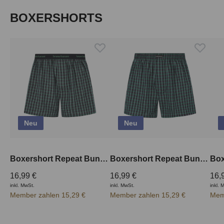
Produktgalerie überspringen
BOXERSHORTS
Neu
Neu
Boxershort Repeat Bund aussen
Boxershort Repeat Bund innen
16,99 €
16,99 €
16,
inkl. MwSt.
inkl. MwSt.
inkl. 
Member zahlen 15,29 €
Member zahlen 15,29 €
Mem