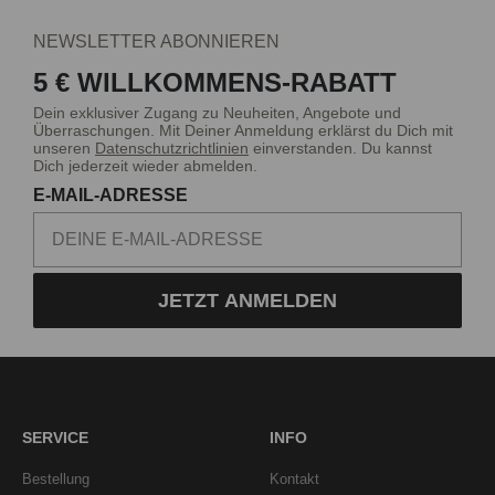
NEWSLETTER ABONNIEREN
5 € WILLKOMMENS-RABATT
Dein exklusiver Zugang zu Neuheiten, Angebote und
Überraschungen. Mit Deiner Anmeldung erklärst du Dich mit
unseren
Datenschutzrichtlinien
einverstanden. Du kannst
Dich jederzeit wieder abmelden.
E-MAIL-ADRESSE
JETZT ANMELDEN
SERVICE
INFO
Bestellung
Kontakt