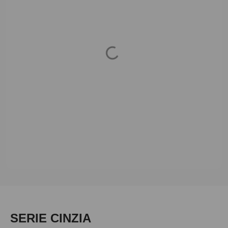
Loading...
Produktgalerie überspringen
SERIE CINZIA