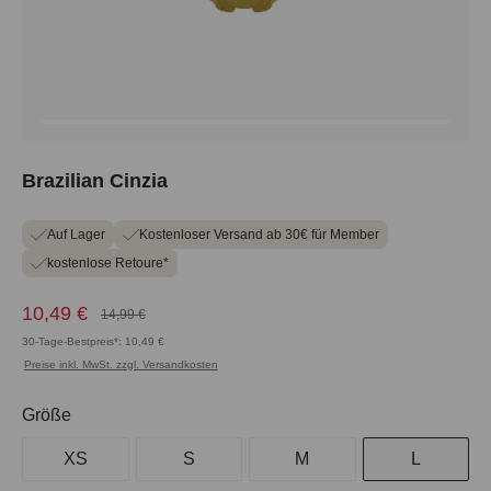
Brazilian Cinzia
Auf Lager
Kostenloser Versand ab 30€ für Member
kostenlose Retoure*
10,49 €
14,99 €
30-Tage-Bestpreis*: 10,49 €
Preise inkl. MwSt. zzgl. Versandkosten
auswählen
Größe
XS
S
M
L