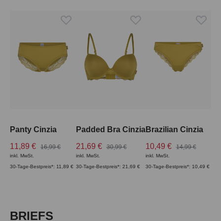
Panty Cinzia
Padded Bra Cinzia
Brazilian Cinzia
11,89 €
21,69 €
10,49 €
16,99 €
30,99 €
14,99 €
inkl. MwSt.
inkl. MwSt.
inkl. MwSt.
30-Tage-Bestpreis*: 11,89 €
30-Tage-Bestpreis*: 21,69 €
30-Tage-Bestpreis*: 10,49 €
Produktgalerie überspringen
BRIEFS