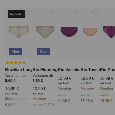
Top Rated
Neu
Neu
Durchschnittliche Bewertung von 5 von 5 Sternen
Brazilian Lacy
Rio Flooding
Rio Valeska
Rio Tessa
Rio Ph
Varianten ab
Varianten ab
15,99 €
16,99 €
16,99 €
5,00 €
5,50 €
inkl. MwSt.
inkl. MwSt.
inkl. MwSt.
Member
Member
Member
10,99 €
10,99 €
inkl. MwSt.
inkl. MwSt.
zahlen
zahlen
zahlen
Member zahlen
Member
14,39 €
15,29 €
15,29 €
9,89 €
zahlen 9,89 €