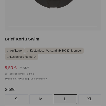
Brief Korfu Swim
Auf Lager
Kostenloser Versand ab 30€ für Member
kostenlose Retoure*
8,50 €
24,95 €
30-Tage-Bestpreis*: 8,50 €
Preise inkl. MwSt. zzgl. Versandkosten
auswählen
Größe
S
M
L
XL