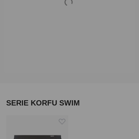
Produktgalerie überspringen
SERIE KORFU SWIM