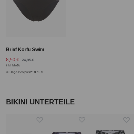
Brief Korfu Swim
8,50 €
24,95 €
inkl. MwSt.
30-Tage-Bestpreis*: 8,50 €
Produktgalerie überspringen
BIKINI UNTERTEILE