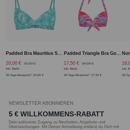
Padded Bra Mauritius Swim
Padded Triangle Bra Gomera Swim
20,00 €
17,50 €
18,
39,99 €
34,99 €
inkl. MwSt.
inkl. MwSt.
inkl. 
30-Tage-Bestpreis*: 20,00 €
30-Tage-Bestpreis*: 17,50 €
30-Ta
NEWSLETTER ABONNIEREN
5 € WILLKOMMENS-RABATT
Dein exklusiver Zugang zu Neuheiten, Angebote und
Überraschungen. Mit Deiner Anmeldung erklärst du Dich mit