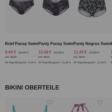
Brief Panay Swim
Panty Panay Swim
Panty Negros Swim
9,49 €
10,49 €
12,49 €
18,99 €
20,99 €
24,99 €
inkl. MwSt.
inkl. MwSt.
inkl. MwSt.
i
30-Tage-Bestpreis*: 9,49 €
30-Tage-Bestpreis*: 10,49 €
30-Tage-Bestpreis*: 12,49 €
3
Produktgalerie überspringen
BIKINI OBERTEILE