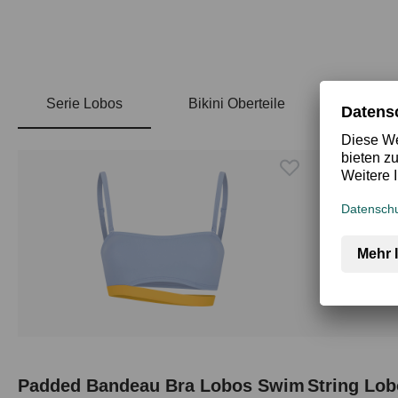
Serie Lobos
Bikini Oberteile
Bikini 
Produktgalerie überspringen
Padded Bandeau Bra Lobos Swim
String Lo