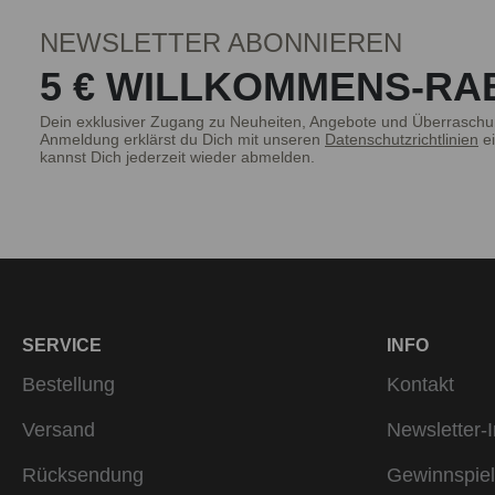
NEWSLETTER ABONNIEREN
5 € WILLKOMMENS-RA
Dein exklusiver Zugang zu Neuheiten, Angebote und Überraschu
Anmeldung erklärst du Dich mit unseren
Datenschutzrichtlinien
ei
kannst Dich jederzeit wieder abmelden.
SERVICE
INFO
Bestellung
Kontakt
Versand
Newsletter-I
Rücksendung
Gewinnspiel