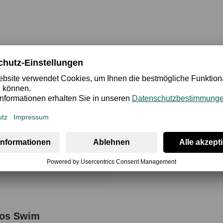
Unterteile
bos Swim