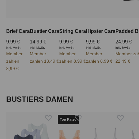
Brief Cara
Bustier Cara
String Cara
Hipster Cara
Padded B
9,99 €
14,99 €
9,99 €
9,99 €
24,99 €
inkl. MwSt.
inkl. MwSt.
inkl. MwSt.
inkl. MwSt.
inkl. MwSt.
Member
Member
Member
Member
Member za
zahlen
zahlen 13,49 €
zahlen 8,99 €
zahlen 8,99 €
22,49 €
8,99 €
Produktgalerie überspringen
BUSTIERS DAMEN
Top Rated