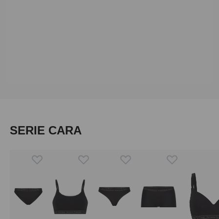
Produktgalerie überspringen
SERIE CARA