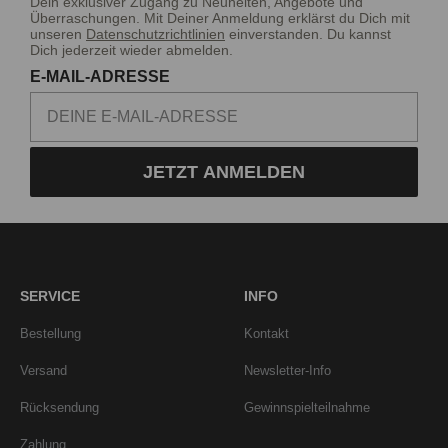
Dein exklusiver Zugang zu Neuheiten, Angebote und
Überraschungen. Mit Deiner Anmeldung erklärst du Dich mit
unseren
Datenschutzrichtlinien
einverstanden. Du kannst
Dich jederzeit wieder abmelden.
E-MAIL-ADRESSE
JETZT ANMELDEN
SERVICE
INFO
Bestellung
Kontakt
Versand
Newsletter-Info
Rücksendung
Gewinnspielteilnahme
Zahlung