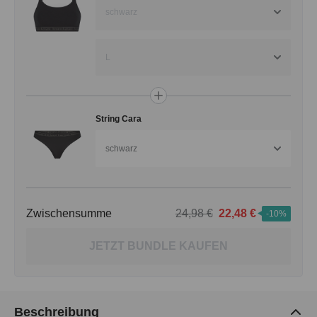
schwarz
L
String Cara
schwarz
Zwischensumme
24,98 €
22,48 €
-10%
JETZT BUNDLE KAUFEN
Beschreibung