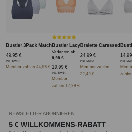
Durchschnittliche Bewertung von 5 vo
Bustier 3Pack Match
Bustier Lacy
Bralette Caressed
Busti
Varianten ab
49,95 €
24,99 €
14,99
9,99 €
inkl. MwSt.
inkl. MwSt.
inkl. Mw
Member zahlen 44,96 €
Member zahlen
Memb
19,99 €
inkl. MwSt.
22,49 €
zahle
Member
zahlen 17,99 €
NEWSLETTER ABONNIEREN
5 € WILLKOMMENS-RABATT