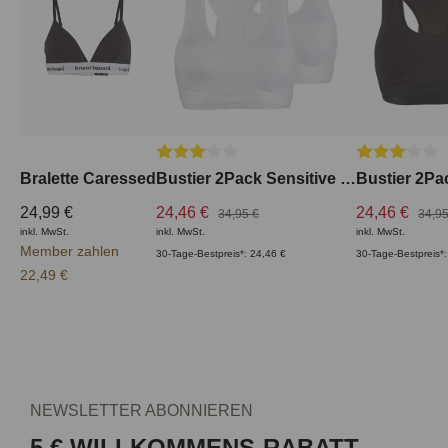
Durchschnittliche Bewertung von 3 von 5
Durchschnitt
Bralette Caressed
Bustier 2Pack Sensitive Comfort
24,99 €
24,46 €
24,46 €
34,95 €
34,95
inkl. MwSt.
inkl. MwSt.
inkl. MwSt.
Member zahlen
30-Tage-Bestpreis*: 24,46 €
30-Tage-Bestpreis*:
22,49 €
NEWSLETTER ABONNIEREN
5 € WILLKOMMENS-RABATT