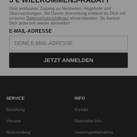
Dein exklusiver Zugang zu Neuheiten, Angebote und
Überraschungen. Mit Deiner Anmeldung erklärst du Dich mit
unseren
Datenschutzrichtlinien
einverstanden. Du kannst
Dich jederzeit wieder abmelden.
E-MAIL-ADRESSE
JETZT ANMELDEN
SERVICE
INFO
Bestellung
Kontakt
Versand
Newsletter-Info
Rücksendung
Gewinnspielteilnahme