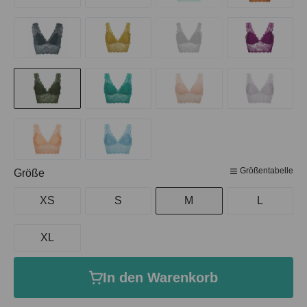
Größentabelle
auswählen
Größe
XS
S
M
L
XL
In den Warenkorb