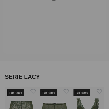
Loading...
Produktgalerie überspringen
SERIE LACY
Top Rated
Top Rated
Top Rated