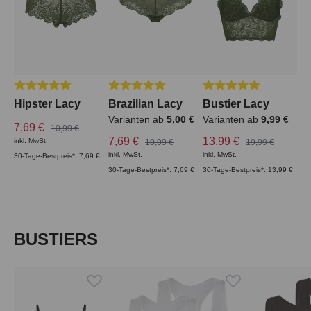
Durchschnittliche Bewertung von 5 von 5 Sternen
Durchschnittliche Bewertung von 5 von 5
Durchschnittliche Bew
Hipster Lacy
Brazilian Lacy
Bustier Lacy
Varianten ab
5,00 €
Varianten ab
9,99 €
7,69 €
10,99 €
7,69 €
13,99 €
inkl. MwSt.
10,99 €
19,99 €
inkl. MwSt.
inkl. MwSt.
30-Tage-Bestpreis*: 7,69 €
30-Tage-Bestpreis*: 7,69 €
30-Tage-Bestpreis*: 13,99 €
Produktgalerie überspringen
BUSTIERS