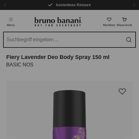
kostenlose Retoure
Zum Hauptinhalt springen
Menü
Merkliste
Warenkorb
Fiery Lavender Deo Body Spray 150 ml
BASIC NOS
Bildergalerie überspringen