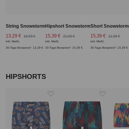
String Snowstorm
Hipshort Snowstorm
Short Snowstorm
13,29 €
15,39 €
15,39 €
18,99 €
21,99 €
21,99 €
inkl. MwSt.
inkl. MwSt.
inkl. MwSt.
30-Tage-Bestpreis*: 13,29 €
30-Tage-Bestpreis*: 15,39 €
30-Tage-Bestpreis*: 15,39 €
Produktgalerie überspringen
HIPSHORTS