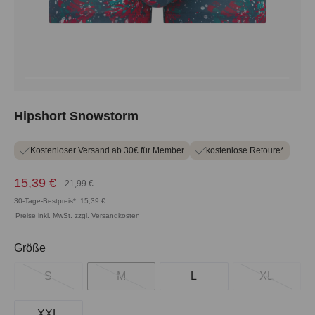
Hipshort Snowstorm
Kostenloser Versand ab 30€ für Member
kostenlose Retoure*
15,39 €
21,99 €
30-Tage-Bestpreis*: 15,39 €
Preise inkl. MwSt. zzgl. Versandkosten
auswählen
Größe
S
M
L
XL
XXL