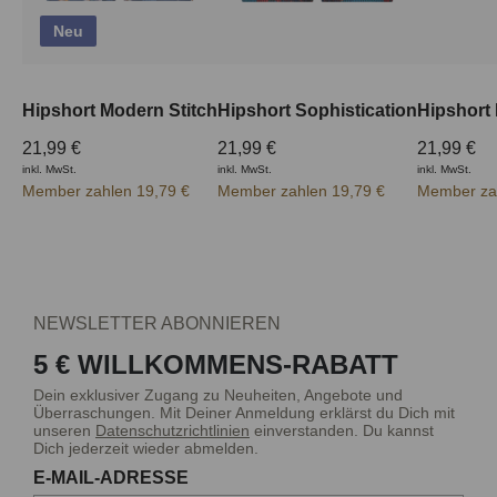
Neu
Hipshort Modern Stitch
Hipshort Sophistication
Hipshort
21,99 €
21,99 €
21,99 €
inkl. MwSt.
inkl. MwSt.
inkl. MwSt.
Member zahlen 19,79 €
Member zahlen 19,79 €
Member zah
NEWSLETTER ABONNIEREN
5 € WILLKOMMENS-RABATT
Dein exklusiver Zugang zu Neuheiten, Angebote und
Überraschungen. Mit Deiner Anmeldung erklärst du Dich mit
unseren
Datenschutzrichtlinien
einverstanden. Du kannst
Dich jederzeit wieder abmelden.
E-MAIL-ADRESSE