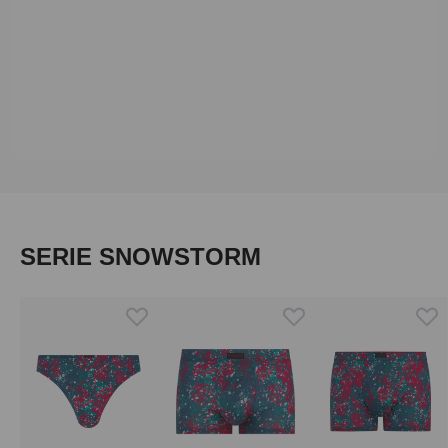
Produktgalerie überspringen
SERIE SNOWSTORM