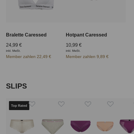
Bralette Caressed
Hotpant Caressed
24,99 €
10,99 €
inkl. MwSt.
inkl. MwSt.
Member zahlen 22,49 €
Member zahlen 9,89 €
Produktgalerie überspringen
SLIPS
Top Rated