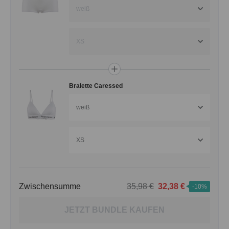
weiß
XS
Bralette Caressed
weiß
XS
Zwischensumme
35,98 €
32,38 €
-10%
JETZT BUNDLE KAUFEN