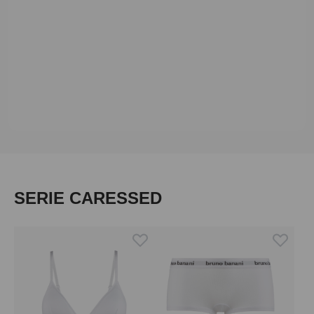
Produktgalerie überspringen
SERIE CARESSED