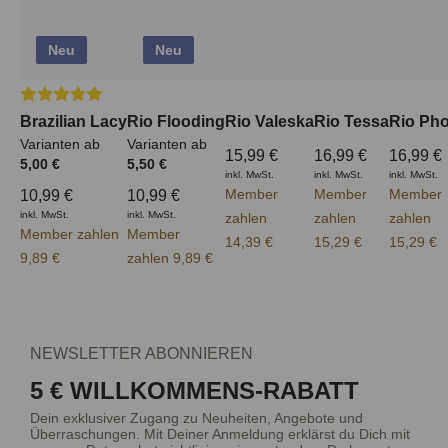
Neu
Neu
Durchschnittliche Bewertung von 5 von 5 Sternen
Brazilian Lacy
Rio Flooding
Rio Valeska
Rio Tessa
Rio Ph
Varianten ab
Varianten ab
15,99 €
16,99 €
16,99 €
5,00 €
5,50 €
inkl. MwSt.
inkl. MwSt.
inkl. MwSt.
Member
Member
Member
10,99 €
10,99 €
inkl. MwSt.
inkl. MwSt.
zahlen
zahlen
zahlen
Member zahlen
Member
14,39 €
15,29 €
15,29 €
9,89 €
zahlen 9,89 €
NEWSLETTER ABONNIEREN
5 € WILLKOMMENS-RABATT
Dein exklusiver Zugang zu Neuheiten, Angebote und
Überraschungen. Mit Deiner Anmeldung erklärst du Dich mit