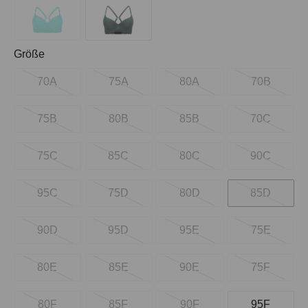
auswählen
Größe
70A
75A
80A
70B
75B
80B
85B
70C
75C
85C
80C
90C
95C
75D
80D
85D
90D
95D
95E
75E
80E
85E
90E
75F
80F
85F
90F
95F