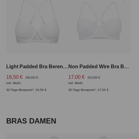
Light Padded Bra Berenice
Non Padded Wire Bra Berenice
18,50 €
17,00 €
36,99 €
33,99 €
inkl. MwSt.
inkl. MwSt.
30-Tage-Bestpreis*: 18,50 €
30-Tage-Bestpreis*: 17,00 €
Produktgalerie überspringen
BRAS DAMEN