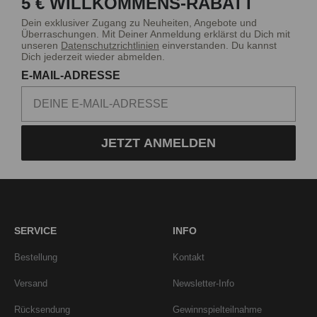
5 € WILLKOMMENS-RABATT
Dein exklusiver Zugang zu Neuheiten, Angebote und
Überraschungen. Mit Deiner Anmeldung erklärst du Dich mit
unseren
Datenschutzrichtlinien
einverstanden. Du kannst
Dich jederzeit wieder abmelden.
E-MAIL-ADRESSE
JETZT ANMELDEN
SERVICE
INFO
Bestellung
Kontakt
Versand
Newsletter-Info
Rücksendung
Gewinnspielteilnahme