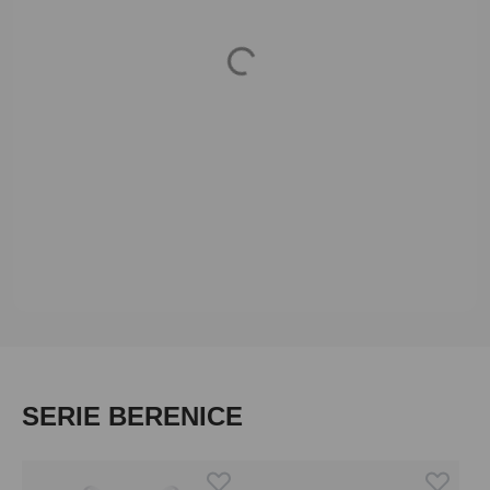
Loading...
Produktgalerie überspringen
SERIE BERENICE