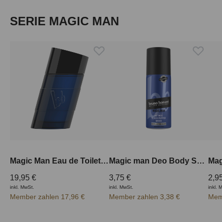
Produktgalerie überspringen
SERIE MAGIC MAN
Magic Man Eau de Toilette 50 ml
Magic man Deo Body Spray
19,95 €
3,75 €
2,9
inkl. MwSt.
inkl. MwSt.
inkl. 
Member zahlen 17,96 €
Member zahlen 3,38 €
Mem