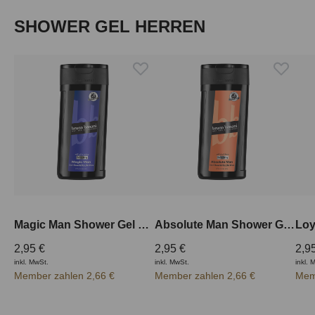
Produktgalerie überspringen
SHOWER GEL HERREN
Magic Man Shower Gel 250ml
Absolute Man Shower Gel 250 ml
2,95 €
2,95 €
2,9
inkl. MwSt.
inkl. MwSt.
inkl. 
Member zahlen 2,66 €
Member zahlen 2,66 €
Mem