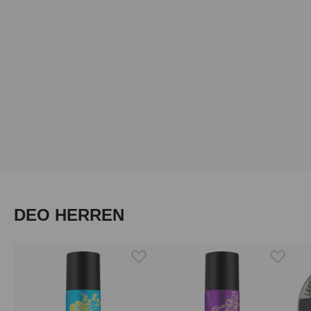
Loading...
Produktgalerie überspringen
DEO HERREN