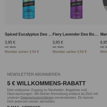
Spiced Eucalyptus Deo Spray 150 ml
Fiery Lavender Deo Body Spray 150 ml
Man
3,95 €
3,95 €
6,9
inkl. MwSt.
inkl. MwSt.
inkl. 
Member zahlen 3,56 €
Member zahlen 3,56 €
Mem
NEWSLETTER ABONNIEREN
5 € WILLKOMMENS-RABATT
Dein exklusiver Zugang zu Neuheiten, Angebote und
Überraschungen. Mit Deiner Anmeldung erklärst du Dich mit
unseren
Datenschutzrichtlinien
einverstanden. Du kannst
Dich jederzeit wieder abmelden.