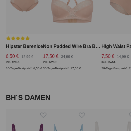
Durchschnittliche Bewertung von 5 von 5 Sternen
Hipster Berenice
Non Padded Wire Bra Berenice mit Spitze
6,50 €
17,50 €
7,50 €
12,99 €
34,99 €
14,99 €
inkl. MwSt.
inkl. MwSt.
inkl. MwSt.
30-Tage-Bestpreis*: 6,50 €
30-Tage-Bestpreis*: 17,50 €
30-Tage-Bestpreis*: 7
Produktgalerie überspringen
BH´S DAMEN