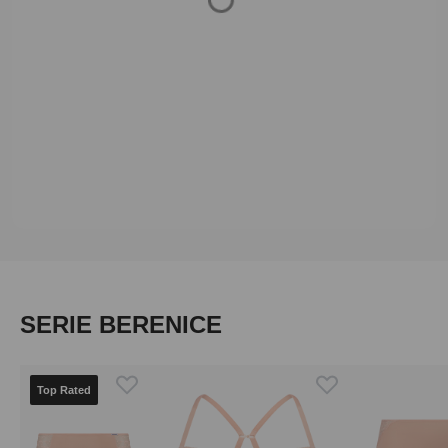
Loading...
Produktgalerie überspringen
SERIE BERENICE
Top Rated