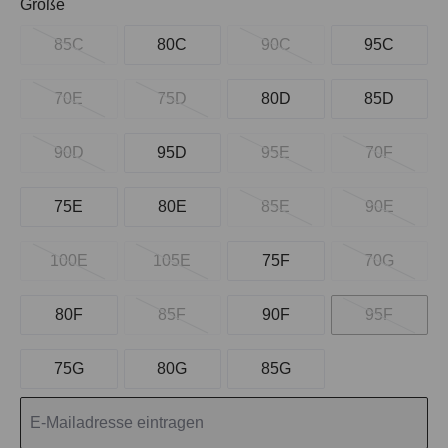
auswählen
Größe
85C
80C
90C
95C
70E
75D
80D
85D
90D
95D
95E
70F
75E
80E
85E
90E
100E
105E
75F
70G
80F
85F
90F
95F
75G
80G
85G