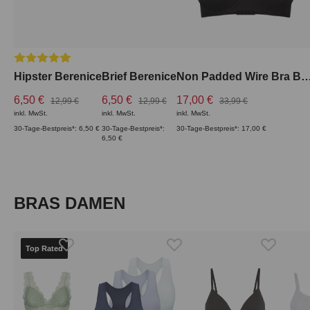
Durchschnittliche Bewertung von 5 von 5 Sternen
Hipster Berenice
Brief Berenice
Non Padded Wire Bra Be
6,50 €
6,50 €
17,00 €
12,99 €
12,99 €
33,99 €
inkl. MwSt.
inkl. MwSt.
inkl. MwSt.
30-Tage-Bestpreis*: 6,50 €
30-Tage-Bestpreis*:
30-Tage-Bestpreis*: 17,00 €
6,50 €
Produktgalerie überspringen
BRAS DAMEN
Top Rated