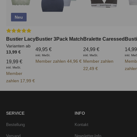
Neu
Durchschnittliche Bewertung von 5 von 5 Sternen
Bustier Lacy
Bustier 3Pack Match
Bralette Caressed
Busti
Varianten ab
49,95 €
24,99 €
14,99
13,99 €
inkl. MwSt.
inkl. MwSt.
inkl. Mw
Member zahlen 44,96 €
Member zahlen
Memb
19,99 €
inkl. MwSt.
22,49 €
zahle
Member
zahlen 17,99 €
SERVICE
INFO
Bestellung
Kontakt
Versand
Newsletter-Info