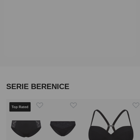
Produktgalerie überspringen
SERIE BERENICE
Top Rated