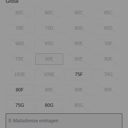
auswählen
Größe
85C
80C
90C
95C
70E
75D
80D
85D
90D
95D
95E
70F
75E
80E
85E
90E
100E
105E
75F
70G
80F
85F
90F
95F
75G
80G
85G