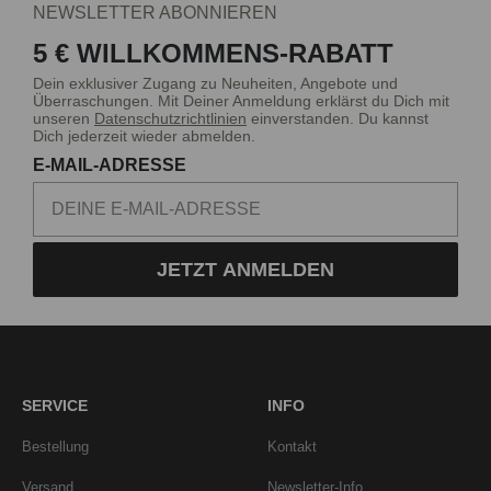
NEWSLETTER ABONNIEREN
5 € WILLKOMMENS-RABATT
Dein exklusiver Zugang zu Neuheiten, Angebote und
Überraschungen. Mit Deiner Anmeldung erklärst du Dich mit
unseren
Datenschutzrichtlinien
einverstanden. Du kannst
Dich jederzeit wieder abmelden.
E-MAIL-ADRESSE
JETZT ANMELDEN
SERVICE
INFO
Bestellung
Kontakt
Versand
Newsletter-Info