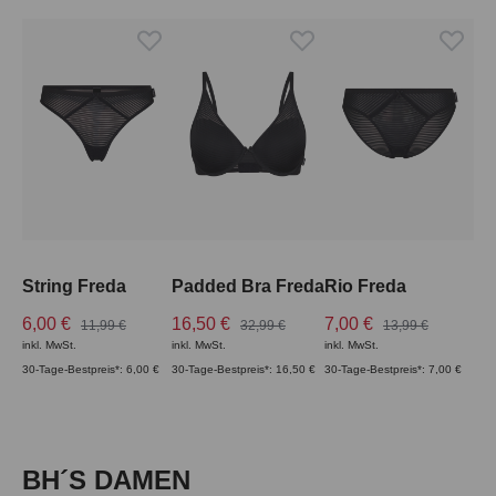
String Freda
Padded Bra Freda
Rio Freda
6,00 €
16,50 €
7,00 €
11,99 €
32,99 €
13,99 €
inkl. MwSt.
inkl. MwSt.
inkl. MwSt.
30-Tage-Bestpreis*: 6,00 €
30-Tage-Bestpreis*: 16,50 €
30-Tage-Bestpreis*: 7,00 €
Produktgalerie überspringen
BH´S DAMEN