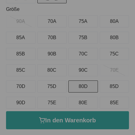
auswählen
Größe
90A
70A
75A
80A
85A
70B
75B
80B
85B
90B
70C
75C
85C
80C
90C
70E
70D
75D
80D
85D
90D
75E
80E
85E
In den Warenkorb