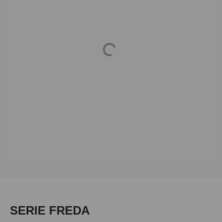
Loading...
Produktgalerie überspringen
SERIE FREDA