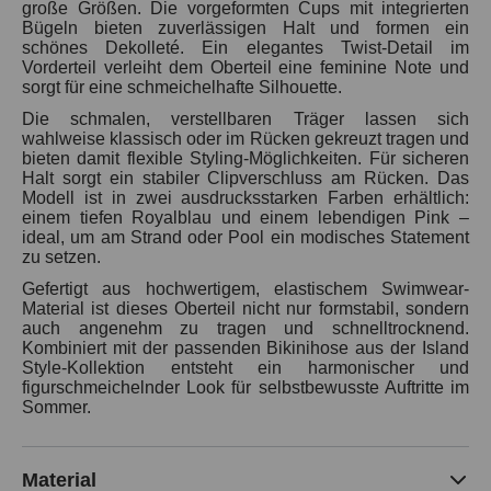
große Größen. Die vorgeformten Cups mit integrierten
Bügeln bieten zuverlässigen Halt und formen ein
schönes Dekolleté. Ein elegantes Twist-Detail im
Vorderteil verleiht dem Oberteil eine feminine Note und
sorgt für eine schmeichelhafte Silhouette.
Die schmalen, verstellbaren Träger lassen sich
wahlweise klassisch oder im Rücken gekreuzt tragen und
bieten damit flexible Styling-Möglichkeiten. Für sicheren
Halt sorgt ein stabiler Clipverschluss am Rücken. Das
Modell ist in zwei ausdrucksstarken Farben erhältlich:
einem tiefen Royalblau und einem lebendigen Pink –
ideal, um am Strand oder Pool ein modisches Statement
zu setzen.
Gefertigt aus hochwertigem, elastischem Swimwear-
Material ist dieses Oberteil nicht nur formstabil, sondern
auch angenehm zu tragen und schnelltrocknend.
Kombiniert mit der passenden Bikinihose aus der Island
Style-Kollektion entsteht ein harmonischer und
figurschmeichelnder Look für selbstbewusste Auftritte im
Sommer.
Material