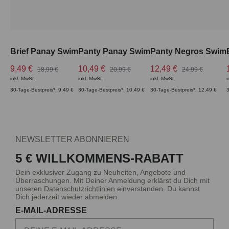
Brief Panay Swim
Panty Panay Swim
Panty Negros Swim
9,49 €
10,49 €
12,49 €
18,99 €
20,99 €
24,99 €
inkl. MwSt.
inkl. MwSt.
inkl. MwSt.
i
30-Tage-Bestpreis*: 9,49 €
30-Tage-Bestpreis*: 10,49 €
30-Tage-Bestpreis*: 12,49 €
3
NEWSLETTER ABONNIEREN
5 € WILLKOMMENS-RABATT
Dein exklusiver Zugang zu Neuheiten, Angebote und
Überraschungen. Mit Deiner Anmeldung erklärst du Dich mit
unseren
Datenschutzrichtlinien
einverstanden. Du kannst
Dich jederzeit wieder abmelden.
E-MAIL-ADRESSE