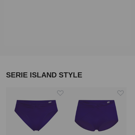
Produktgalerie überspringen
SERIE ISLAND STYLE