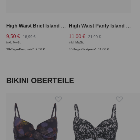
High Waist Brief Island Style Swim
High Waist Panty Island Style Swim
9,50 €
11,00 €
18,99 €
21,99 €
inkl. MwSt.
inkl. MwSt.
30-Tage-Bestpreis*: 9,50 €
30-Tage-Bestpreis*: 11,00 €
Produktgalerie überspringen
BIKINI OBERTEILE