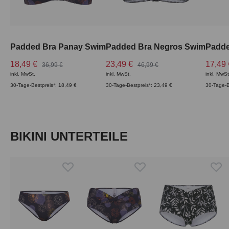
Padded Bra Panay Swim
Padded Bra Negros Swim
18,49 €
23,49 €
17,49
36,99 €
46,99 €
inkl. MwSt.
inkl. MwSt.
inkl. MwSt
30-Tage-Bestpreis*: 18,49 €
30-Tage-Bestpreis*: 23,49 €
30-Tage-B
Produktgalerie überspringen
BIKINI UNTERTEILE