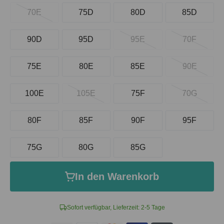
70E
75D
80D
85D
90D
95D
95E
70F
75E
80E
85E
90E
100E
105E
75F
70G
80F
85F
90F
95F
75G
80G
85G
In den Warenkorb
Sofort verfügbar, Lieferzeit: 2-5 Tage