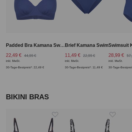
Padded Bra Kamana Swim
Brief Kamana Swim
Swimsuit
22,49 €
11,49 €
28,99 €
44,99 €
22,99 €
57,
inkl. MwSt.
inkl. MwSt.
inkl. MwSt.
30-Tage-Bestpreis*: 22,49 €
30-Tage-Bestpreis*: 11,49 €
30-Tage-Bestprei
Produktgalerie überspringen
BIKINI BRAS