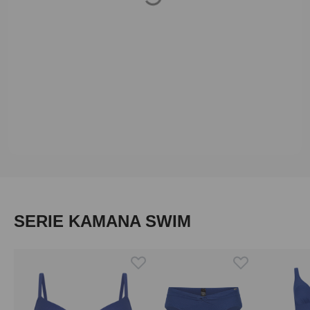
Loading...
Produktgalerie überspringen
SERIE KAMANA SWIM