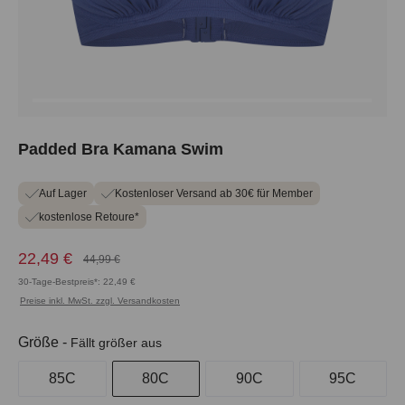
Padded Bra Kamana Swim
Auf Lager
Kostenloser Versand ab 30€ für Member
kostenlose Retoure*
22,49 €
44,99 €
30-Tage-Bestpreis*: 22,49 €
Preise inkl. MwSt. zzgl. Versandkosten
auswählen
Größe
-
Fällt größer aus
85C
80C
90C
95C