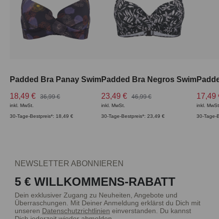
Padded Bra Panay Swim
Padded Bra Negros Swim
18,49 €
23,49 €
17,49
36,99 €
46,99 €
inkl. MwSt.
inkl. MwSt.
inkl. MwSt
30-Tage-Bestpreis*: 18,49 €
30-Tage-Bestpreis*: 23,49 €
30-Tage-B
NEWSLETTER ABONNIEREN
5 € WILLKOMMENS-RABATT
Dein exklusiver Zugang zu Neuheiten, Angebote und
Überraschungen. Mit Deiner Anmeldung erklärst du Dich mit
unseren
Datenschutzrichtlinien
einverstanden. Du kannst
Dich jederzeit wieder abmelden.