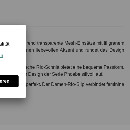
e Optik, während transparente Mesh-Einsätze mit filigranem
seite setzt einen liebevollen Akzent und rundet das Design
. Der klassische Rio-Schnitt bietet eine bequeme Passform,
 greifen das Design der Serie Phoebe stilvoll auf.
Push-up-BH perfekt. Der Damen-Rio-Slip verbindet feminine