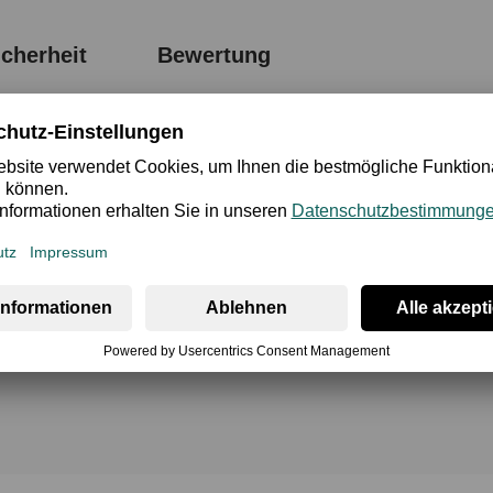
cherheit
Bewertung
em Tragekomfort. Die glatte Vorderseite sorgt für eine modern
Ausstrahlung verleihen. Eine kleine Schleife auf der Vorder
t für ein angenehmes Tragegefühl und hohen Komfort im Alltag
eit und einen angenehmen Sitz unterstützt. Die floralen Details
 Farbton Feige – der Rio-Slip Phoebe ergänzt den passenden 
scheset harmonisch ab.