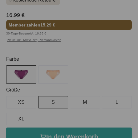
16,99 €
Member zahlen
15,29 €
30-Tage-Bestpreis*: 16,99 €
Preise inkl. MwSt. zzgl. Versandkosten
auswählen
Farbe
auswählen
Größe
XS
S
M
L
XL
In den Warenkorb