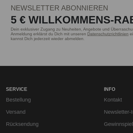
NEWSLETTER ABONNIEREN
5 € WILLKOMMENS-RA
Dein exklusiver Zugang zu Neuheiten, Angebote und Überraschu
Anmeldung erklärst du Dich mit unseren
Datenschutzrichtlinien
ei
kannst Dich jederzeit wieder abmelden.
SERVICE
INFO
Bestellung
Kontakt
Versand
Newsletter-I
Rücksendung
Gewinnspiel