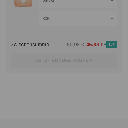
pfirsich
80B
Zwischensumme
50,98 €
45,88 €
-10%
JETZT BUNDLE KAUFEN