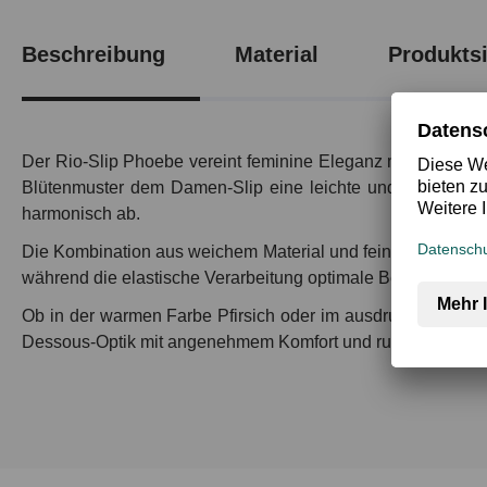
Beschreibung
Material
Produktsi
Der Rio-Slip Phoebe vereint feminine Eleganz mit angenehm
Blütenmuster dem Damen-Slip eine leichte und romantische 
harmonisch ab.
Die Kombination aus weichem Material und feinem Mesh sorg
während die elastische Verarbeitung optimale Bewegungsfreih
Ob in der warmen Farbe Pfirsich oder im ausdrucksstarken
Dessous-Optik mit angenehmem Komfort und rundet das Wä