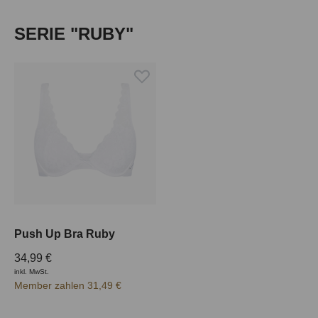
Produktgalerie überspringen
SERIE "RUBY"
Push Up Bra Ruby
34,99 €
inkl. MwSt.
Member zahlen 31,49 €