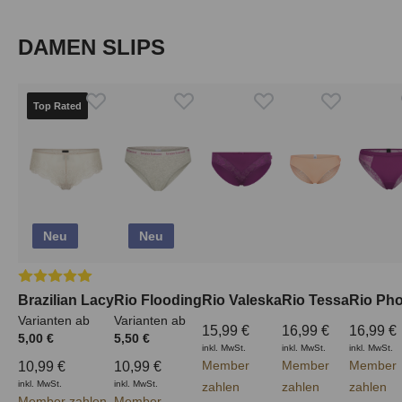
Produktgalerie überspringen
DAMEN SLIPS
Top Rated
Neu
Neu
Durchschnittliche Bewertung von 5 von 5 Sternen
Brazilian Lacy
Rio Flooding
Rio Valeska
Rio Tessa
Rio Ph
Varianten ab
Varianten ab
15,99 €
16,99 €
16,99 €
5,00 €
5,50 €
inkl. MwSt.
inkl. MwSt.
inkl. MwSt.
Member
Member
Member
10,99 €
10,99 €
inkl. MwSt.
inkl. MwSt.
zahlen
zahlen
zahlen
Member zahlen
Member