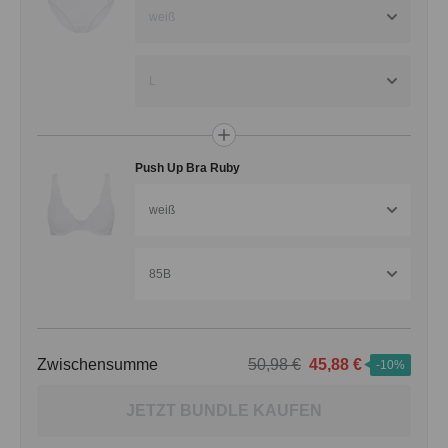
weiß
L
Push Up Bra Ruby
weiß
85B
Zwischensumme
50,98 €
45,88 €
-10%
JETZT BUNDLE KAUFEN