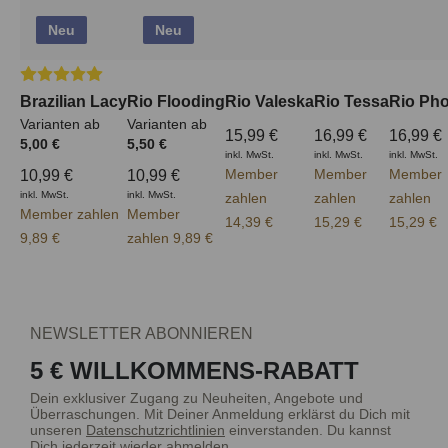
Neu
Neu
Durchschnittliche Bewertung von 5 von 5 Sternen
Brazilian Lacy
Rio Flooding
Rio Valeska
Rio Tessa
Rio Ph
Varianten ab
Varianten ab
15,99 €
16,99 €
16,99 €
5,00 €
5,50 €
inkl. MwSt.
inkl. MwSt.
inkl. MwSt.
Member
Member
Member
10,99 €
10,99 €
inkl. MwSt.
inkl. MwSt.
zahlen
zahlen
zahlen
Member zahlen
Member
14,39 €
15,29 €
15,29 €
9,89 €
zahlen 9,89 €
NEWSLETTER ABONNIEREN
5 € WILLKOMMENS-RABATT
Dein exklusiver Zugang zu Neuheiten, Angebote und
Überraschungen. Mit Deiner Anmeldung erklärst du Dich mit
unseren
Datenschutzrichtlinien
einverstanden. Du kannst
Dich jederzeit wieder abmelden.