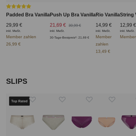
Durchschnittliche Bewertung von 5 von 5 Sternen
Padded Bra Vanilla
Push Up Bra Vanilla
Rio Vanilla
String 
29,99 €
21,69 €
14,99 €
12,99 €
30,99 €
inkl. MwSt.
inkl. MwSt.
inkl. MwSt.
inkl. MwSt.
Member zahlen
Member
Member 
30-Tage-Bestpreis*: 21,69 €
26,99 €
zahlen
13,49 €
Produktgalerie überspringen
SLIPS
Top Rated