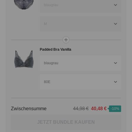
blaugrau
M
Padded Bra Vanilla
blaugrau
80E
Zwischensumme
44,98 €
40,48 €
-10%
JETZT BUNDLE KAUFEN