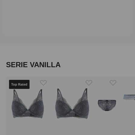
Produktgalerie überspringen
SERIE VANILLA
Top Rated