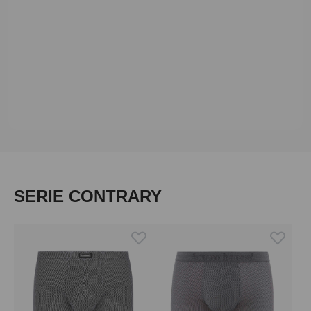
Produktgalerie überspringen
SERIE CONTRARY