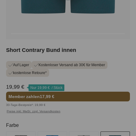
Short Contrary Bund innen
Auf Lager
Kostenloser Versand ab 30€ für Member
kostenlose Retoure*
19,99 €
Nur
19,99 €
/ Stück
Member zahlen
17,99 €
30-Tage-Bestpreis*: 19,99 €
Preise inkl. MwSt. zzgl. Versandkosten
auswählen
Farbe