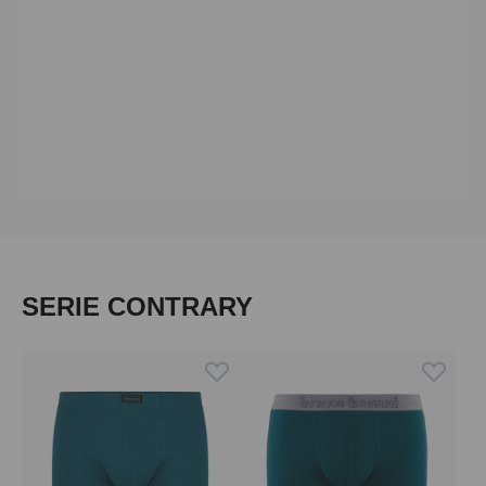
Produktgalerie überspringen
SERIE CONTRARY