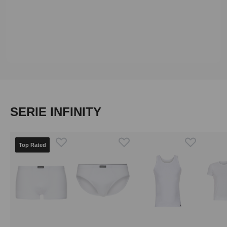
Produktgalerie überspringen
SERIE INFINITY
Top Rated