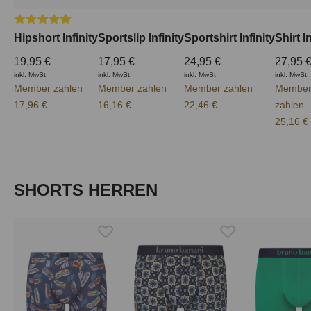
Durchschnittliche Bewertung von 5 von 5 Sternen
Hipshort Infinity
Sportslip Infinity
Sportshirt Infinity
Shirt In
19,95 €
17,95 €
24,95 €
27,95 
inkl. MwSt.
inkl. MwSt.
inkl. MwSt.
inkl. MwSt.
Member zahlen
Member zahlen
Member zahlen
Membe
17,96 €
16,16 €
22,46 €
zahlen
25,16 €
Produktgalerie überspringen
SHORTS HERREN