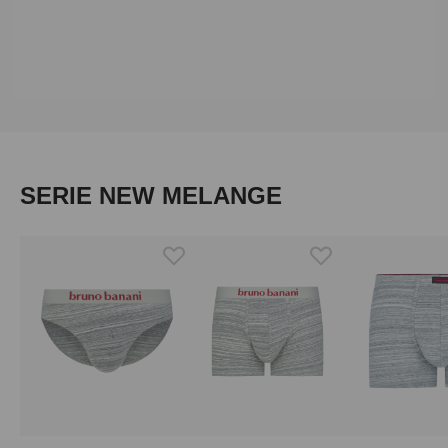
Produktgalerie überspringen
SERIE NEW MELANGE