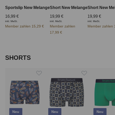
Sportslip New Melange
Short New Melange
16,99 €
19,99 €
19,99 €
inkl. MwSt.
inkl. MwSt.
inkl. MwSt.
Member zahlen 15,29 €
Member zahlen
Member zahlen 
17,99 €
Produktgalerie überspringen
SHORTS
Neu
Neu
Neu