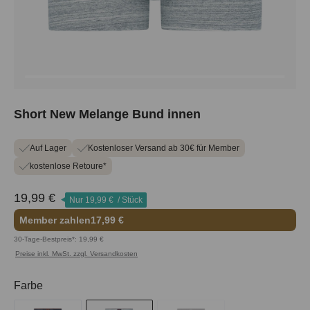
Short New Melange Bund innen
Auf Lager
Kostenloser Versand ab 30€ für Member
kostenlose Retoure*
19,99 €
Nur
19,99 €
/ Stück
Member zahlen
17,99 €
30-Tage-Bestpreis*: 19,99 €
Preise inkl. MwSt. zzgl. Versandkosten
auswählen
Farbe