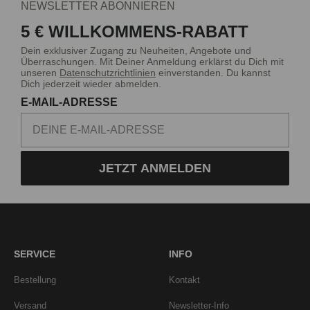
NEWSLETTER ABONNIEREN
5 € WILLKOMMENS-RABATT
Dein exklusiver Zugang zu Neuheiten, Angebote und
Überraschungen. Mit Deiner Anmeldung erklärst du Dich mit
unseren
Datenschutzrichtlinien
einverstanden. Du kannst
Dich jederzeit wieder abmelden.
E-MAIL-ADRESSE
JETZT ANMELDEN
SERVICE
INFO
Bestellung
Kontakt
Versand
Newsletter-Info