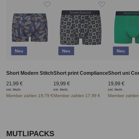
Neu
Neu
Neu
Short Modern Stitch
Short print Compliance
Short uni Co
21,99 €
19,99 €
19,99 €
inkl. MwSt.
inkl. MwSt.
inkl. MwSt.
Member zahlen 19,79 €
Member zahlen 17,99 €
Member zahlen
Produktgalerie überspringen
MUTLIPACKS