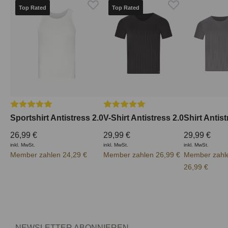
Top Rated
Top Rated
Durchschnittliche Bewertung von 5 von 5 Sternen
Durchschnittliche Bewertung von 5
Sportshirt Antistress 2.0
V-Shirt Antistress 2.0
Shirt Antist
26,99 €
29,99 €
29,99 €
inkl. MwSt.
inkl. MwSt.
inkl. MwSt.
Member zahlen 24,29 €
Member zahlen 26,99 €
Member zahl
26,99 €
NEWSLETTER ABONNIEREN