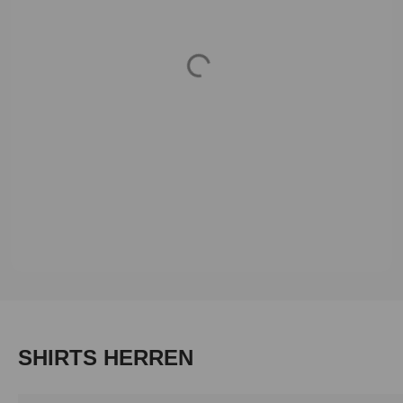
Loading...
Produktgalerie überspringen
SHIRTS HERREN