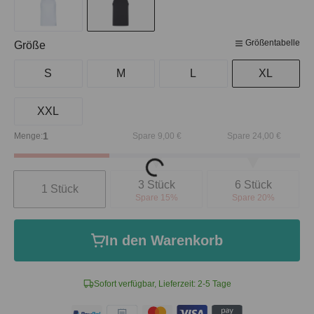
Größentabelle
auswählen
Größe
S
M
L
XL
XXL
1
Menge:
Spare 9,00 €
Spare 24,00 €
Loading...
Anzahl
3 Stück
6 Stück
1 Stück
Spare 15%
Spare 20%
In den Warenkorb
Sofort verfügbar, Lieferzeit: 2-5 Tage