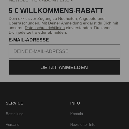
5 € WILLKOMMENS-RABATT
Dein exklusiver Zugang zu Neuheiten, Angebote und
Überraschungen. Mit Deiner Anmeldung erklärst du Dich mit
unseren
Datenschutzrichtlinien
einverstanden. Du kannst
Dich jederzeit wieder abmelden.
E-MAIL-ADRESSE
JETZT ANMELDEN
SERVICE
INFO
Bestellung
Kontakt
Versand
Newsletter-Info