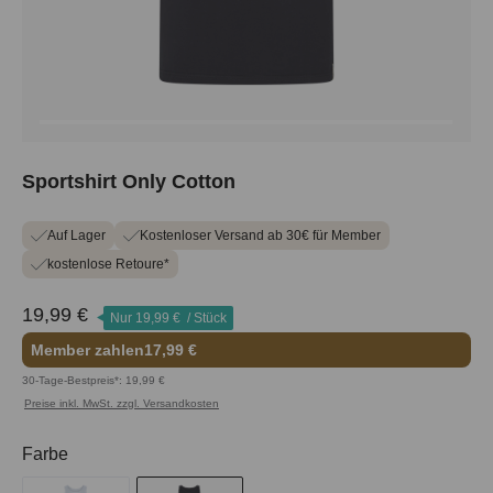
Sportshirt Only Cotton
Auf Lager
Kostenloser Versand ab 30€ für Member
kostenlose Retoure*
19,99 €
Nur
19,99 €
/ Stück
Member zahlen
17,99 €
30-Tage-Bestpreis*: 19,99 €
Preise inkl. MwSt. zzgl. Versandkosten
auswählen
Farbe