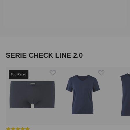
Produktgalerie überspringen
SERIE CHECK LINE 2.0
Top Rated
Durchschnittliche Bewertung von 5 von 5 Sternen