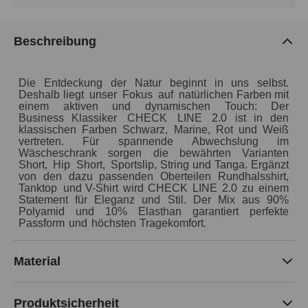
Beschreibung
Die
Entdeckung
der
Natur
beginnt
in uns selbst.
Deshalb
liegt
unser
Fokus
auf
natürlichen
Farben
mit
einem
aktiven
und
dynamischen
Touch:
Der
Business Klassiker
CHECK
LINE
2.0
ist
in
den
klassischen
Farben
Schwarz,
Marine,
Rot
und
Weiß
vertreten.
Für
spannende
Abwechslung
im
Wäscheschrank
sorgen
die
bewährten
Varianten
Short,
Hip
Short,
Sportslip,
String
und
Tanga.
Ergänzt
von
den
dazu
passenden
Oberteilen
Rundhalsshirt,
Tanktop
und
V-Shirt
wird
CHECK
LINE
2.0
zu
einem
Statement
für
Eleganz
und
Stil.
Der
Mix
aus
90%
Polyamid
und
10%
Elasthan
garantiert
perfekte
Passform
und
höchsten
Tragekomfort.
Material
Produktsicherheit