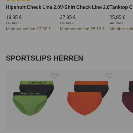
Hipshort Check Line 2.0
V-Shirt Check Line 2.0
Tanktop C
19,95 €
27,95 €
25,95 €
inkl. MwSt.
inkl. MwSt.
inkl. MwSt.
Member zahlen 17,96 €
Member zahlen 25,16 €
Member zah
Produktgalerie überspringen
SPORTSLIPS HERREN