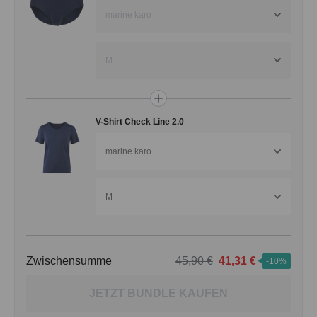
marine karo
M
V-Shirt Check Line 2.0
marine karo
M
Zwischensumme
45,90 €
41,31 €
-10%
JETZT BUNDLE KAUFEN