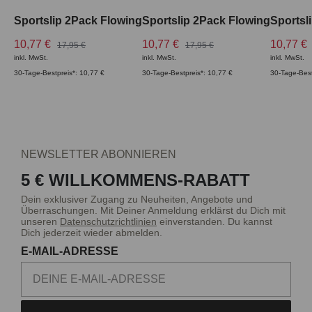
Sportslip 2Pack Flowing
Sportslip 2Pack Flowing
Sportsl
10,77 €
10,77 €
10,77 €
17,95 €
17,95 €
inkl. MwSt.
inkl. MwSt.
inkl. MwSt.
30-Tage-Bestpreis*: 10,77 €
30-Tage-Bestpreis*: 10,77 €
30-Tage-Best
NEWSLETTER ABONNIEREN
5 € WILLKOMMENS-RABATT
Dein exklusiver Zugang zu Neuheiten, Angebote und
Überraschungen. Mit Deiner Anmeldung erklärst du Dich mit
unseren
Datenschutzrichtlinien
einverstanden. Du kannst
Dich jederzeit wieder abmelden.
E-MAIL-ADRESSE