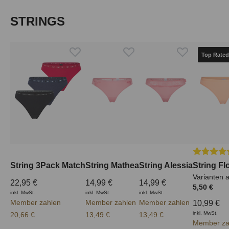
Produktgalerie überspringen
STRINGS
Top Rated
Durchschn
String 3Pack Match
String Mathea
String Alessia
String Fl
Varianten 
22,95 €
14,99 €
14,99 €
5,50 €
inkl. MwSt.
inkl. MwSt.
inkl. MwSt.
Member zahlen
Member zahlen
Member zahlen
10,99 €
inkl. MwSt.
20,66 €
13,49 €
13,49 €
Member za