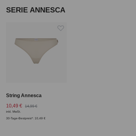
Produktgalerie überspringen
SERIE ANNESCA
String Annesca
10,49 €
14,99 €
inkl. MwSt.
30-Tage-Bestpreis*: 10,49 €