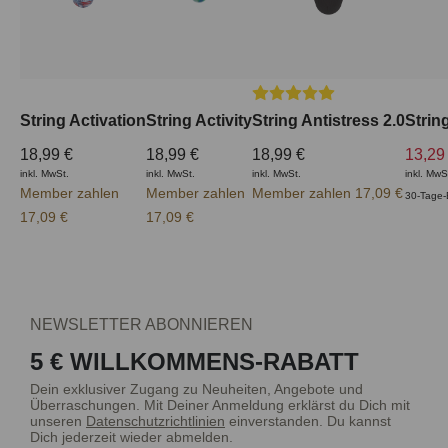
Durchschnittliche Bewertun
String Activation
String Activity
String Antistress 2.0
Strin
18,99 €
18,99 €
18,99 €
13,29
inkl. MwSt.
inkl. MwSt.
inkl. MwSt.
inkl. MwS
Member zahlen
Member zahlen
Member zahlen 17,09 €
30-Tage-
17,09 €
17,09 €
NEWSLETTER ABONNIEREN
5 € WILLKOMMENS-RABATT
Dein exklusiver Zugang zu Neuheiten, Angebote und
Überraschungen. Mit Deiner Anmeldung erklärst du Dich mit
unseren
Datenschutzrichtlinien
einverstanden. Du kannst
Dich jederzeit wieder abmelden.