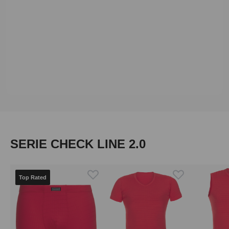
Produktgalerie überspringen
SERIE CHECK LINE 2.0
Top Rated