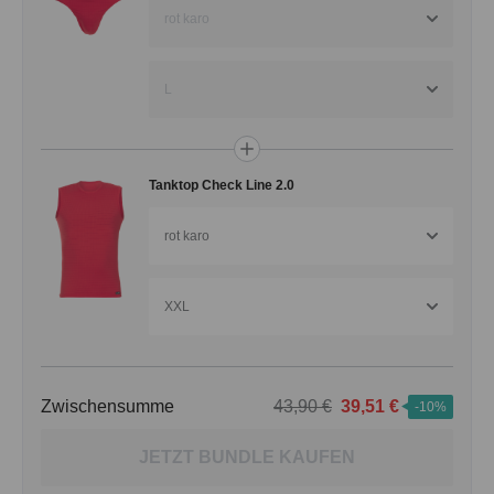
rot karo
L
Tanktop Check Line 2.0
rot karo
XXL
Zwischensumme
43,90 €
39,51 €
-10%
JETZT BUNDLE KAUFEN