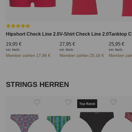
Durchschnittliche Bewertung von 5 von 5 Sternen
Hipshort Check Line 2.0
V-Shirt Check Line 2.0
Tanktop C
19,95 €
27,95 €
25,95 €
inkl. MwSt.
inkl. MwSt.
inkl. MwSt.
Member zahlen 17,96 €
Member zahlen 25,16 €
Member zah
Produktgalerie überspringen
STRINGS HERREN
Top Rated