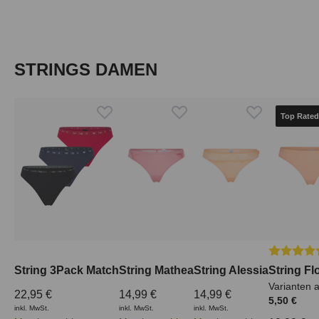
Produktgalerie überspringen
STRINGS DAMEN
Top Rated
Durchschn
String 3Pack Match
String Mathea
String Alessia
String Fl
Varianten 
22,95 €
14,99 €
14,99 €
5,50 €
inkl. MwSt.
inkl. MwSt.
inkl. MwSt.