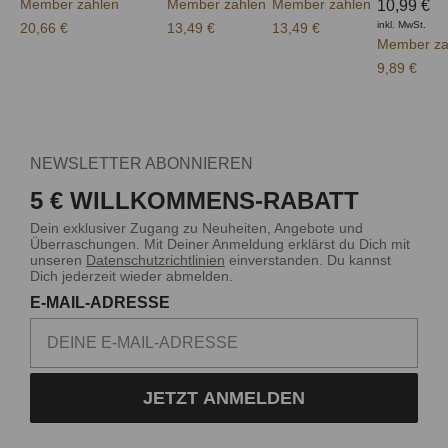
Member zahlen
Member zahlen
Member zahlen
10,99 €
inkl. MwSt.
20,66 €
13,49 €
13,49 €
Member za
9,89 €
NEWSLETTER ABONNIEREN
5 € WILLKOMMENS-RABATT
Dein exklusiver Zugang zu Neuheiten, Angebote und
Überraschungen. Mit Deiner Anmeldung erklärst du Dich mit
unseren
Datenschutzrichtlinien
einverstanden. Du kannst
Dich jederzeit wieder abmelden.
E-MAIL-ADRESSE
JETZT ANMELDEN