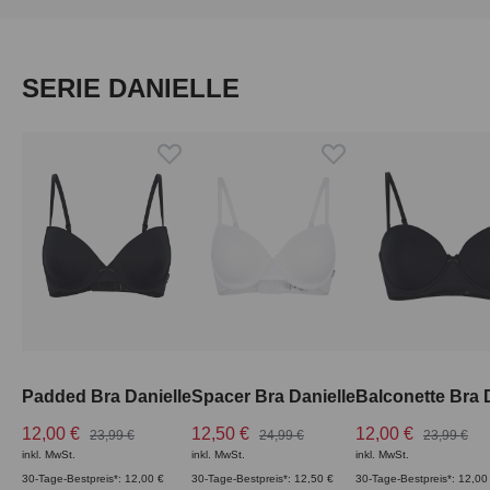
Produktgalerie überspringen
SERIE DANIELLE
Padded Bra Danielle
Spacer Bra Danielle
Balconette Bra 
12,00 €
12,50 €
12,00 €
23,99 €
24,99 €
23,99 €
inkl. MwSt.
inkl. MwSt.
inkl. MwSt.
30-Tage-Bestpreis*: 12,00 €
30-Tage-Bestpreis*: 12,50 €
30-Tage-Bestpreis*: 12,00