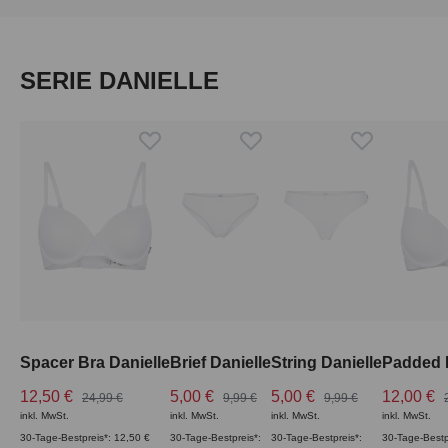
Produktgalerie überspringen
SERIE DANIELLE
Spacer Bra Danielle
Brief Danielle
String Danielle
Padded B
12,50 €
5,00 €
5,00 €
12,00 €
24,99 €
9,99 €
9,99 €
inkl. MwSt.
inkl. MwSt.
inkl. MwSt.
inkl. MwSt.
30-Tage-Bestpreis*: 12,50 €
30-Tage-Bestpreis*:
30-Tage-Bestpreis*:
30-Tage-Bestp