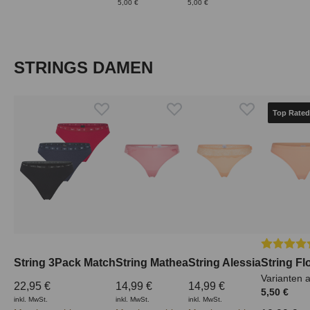
5,00 €
5,00 €
Produktgalerie überspringen
STRINGS DAMEN
Top Rated
Durchschn
String 3Pack Match
String Mathea
String Alessia
String Fl
Varianten 
22,95 €
14,99 €
14,99 €
5,50 €
inkl. MwSt.
inkl. MwSt.
inkl. MwSt.