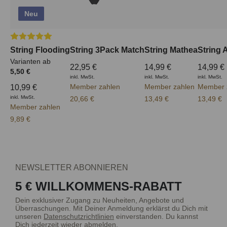
Neu
Durchschnittliche Bewertung von 5 von 5 Sternen
String Flooding
String 3Pack Match
String Mathea
String 
Varianten ab
22,95 €
14,99 €
14,99 €
5,50 €
inkl. MwSt.
inkl. MwSt.
inkl. MwSt.
Member zahlen
Member zahlen
Member 
10,99 €
inkl. MwSt.
20,66 €
13,49 €
13,49 €
Member zahlen
9,89 €
NEWSLETTER ABONNIEREN
5 € WILLKOMMENS-RABATT
Dein exklusiver Zugang zu Neuheiten, Angebote und
Überraschungen. Mit Deiner Anmeldung erklärst du Dich mit
unseren
Datenschutzrichtlinien
einverstanden. Du kannst
Dich jederzeit wieder abmelden.