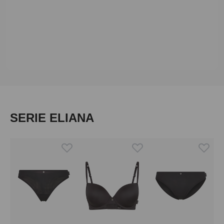
Produktgalerie überspringen
SERIE ELIANA