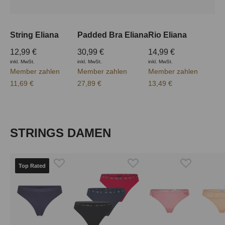
String Eliana
Padded Bra Eliana
Rio Eliana
12,99 €
30,99 €
14,99 €
inkl. MwSt.
inkl. MwSt.
inkl. MwSt.
Member zahlen
Member zahlen
Member zahlen
11,69 €
27,89 €
13,49 €
Produktgalerie überspringen
STRINGS DAMEN
Top Rated