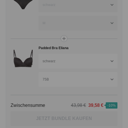
schwarz
M
Padded Bra Eliana
schwarz
75B
Zwischensumme
43,98 €
39,58 €
-10%
JETZT BUNDLE KAUFEN